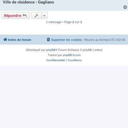
Ville de résidence : Gagliano
Répondre
1 message • Page
1
sur
1
Index du forum
Supprimer les cookies
Heures au format
UTC+02:00
Développé par
phpBB
® Forum Software © phpBB Limited
Traduit par
phpBB-fr.com
Confidentialité
|
Conditions