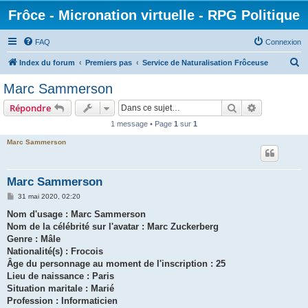
Frôce - Micronation virtuelle - RPG Politique
FAQ
Connexion
R
Index du forum
Premiers pas
Service de Naturalisation Frôceuse
e
Marc Sammerson
c
Rechercher
Recherche 
Répondre
h
1 message • Page
1
sur
1
e
Marc Sammerson
r
c
h
Marc Sammerson
e
M
31 mai 2020, 02:20
e
r
s
Nom d'usage : Marc Sammerson
s
Nom de la célébrité sur l'avatar : Marc Zuckerberg
a
g
Genre : Mâle
e
Nationalité(s) : Frocois
Âge du personnage au moment de l'inscription : 25
Lieu de naissance : Paris
Situation maritale : Marié
Profession : Informaticien