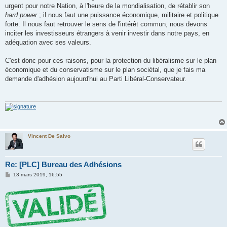
urgent pour notre Nation, à l'heure de la mondialisation, de rétablir son
hard power
; il nous faut une puissance économique, militaire et politique
forte. Il nous faut retrouver le sens de l'intérêt commun, nous devons
inciter les investisseurs étrangers à venir investir dans notre pays, en
adéquation avec ses valeurs.
C'est donc pour ces raisons, pour la protection du libéralisme sur le plan
économique et du conservatisme sur le plan sociétal, que je fais ma
demande d'adhésion aujourd'hui au Parti Libéral-Conservateur.
Vincent De Salvo
Re: [PLC] Bureau des Adhésions
M
13 mars 2019, 16:55
e
s
s
a
g
e