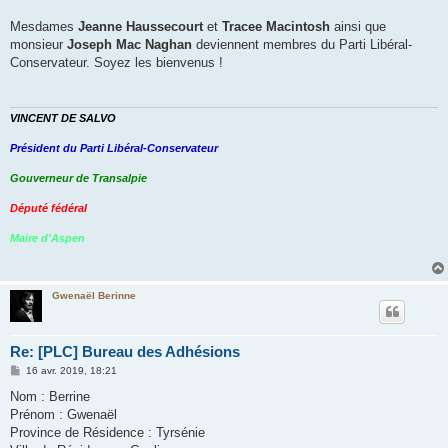
Mesdames
Jeanne Haussecourt
et
Tracee Macintosh
ainsi que
monsieur
Joseph Mac Naghan
deviennent membres du Parti Libéral-
Conservateur. Soyez les bienvenus !
VINCENT DE SALVO
Président du Parti Libéral-Conservateur
Gouverneur de Transalpie
Député fédéral
Maire d'Aspen
Gwenaël Berinne
Re: [PLC] Bureau des Adhésions
M
16 avr. 2019, 18:21
e
s
Nom : Berrine
s
Prénom : Gwenaël
a
g
Province de Résidence : Tyrsénie
e