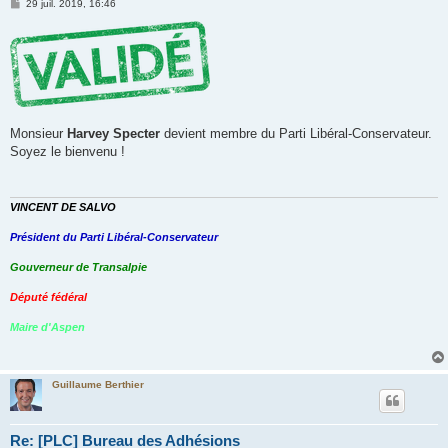
M
29 juil. 2019, 16:46
e
s
s
a
g
e
Monsieur
Harvey Specter
devient membre du Parti Libéral-Conservateur.
Soyez le bienvenu !
VINCENT DE SALVO
Président du Parti Libéral-Conservateur
Gouverneur de Transalpie
Député fédéral
Maire d'Aspen
Guillaume Berthier
Re: [PLC] Bureau des Adhésions