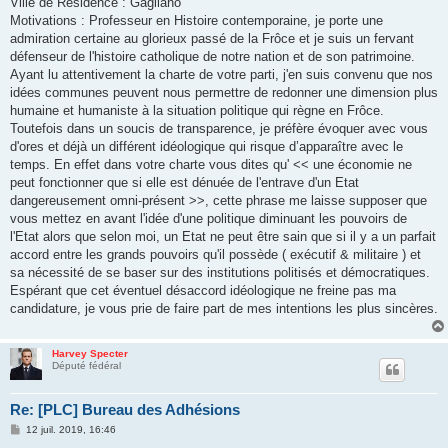
Ville de Résidence : Gagliano
Motivations : Professeur en Histoire contemporaine, je porte une
admiration certaine au glorieux passé de la Frôce et je suis un fervant
défenseur de l'histoire catholique de notre nation et de son patrimoine.
Ayant lu attentivement la charte de votre parti, j'en suis convenu que nos
idées communes peuvent nous permettre de redonner une dimension plus
humaine et humaniste à la situation politique qui règne en Frôce.
Toutefois dans un soucis de transparence, je préfère évoquer avec vous
d'ores et déjà un différent idéologique qui risque d’apparaître avec le
temps. En effet dans votre charte vous dites qu' << une économie ne
peut fonctionner que si elle est dénuée de l'entrave d'un Etat
dangereusement omni-présent >>, cette phrase me laisse supposer que
vous mettez en avant l'idée d'une politique diminuant les pouvoirs de
l'Etat alors que selon moi, un Etat ne peut être sain que si il y a un parfait
accord entre les grands pouvoirs qu'il possède ( exécutif & militaire ) et
sa nécessité de se baser sur des institutions politisés et démocratiques.
Espérant que cet éventuel désaccord idéologique ne freine pas ma
candidature, je vous prie de faire part de mes intentions les plus sincères.
Harvey Specter
Député fédéral
Re: [PLC] Bureau des Adhésions
M
12 juil. 2019, 16:46
e