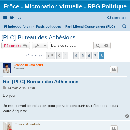
Frôce - Micronation virtuelle - RPG Politique
FAQ
Connexion
R
Index du forum
Partis politiques
Parti Libéral-Conservateur (PLC)
e
[PLC] Bureau des Adhésions
c
Rechercher
Recherche 
Répondre
h
e
Page
8
sur
8
1
4
5
6
7
8
Précédente
77 messages
…
r
Jeanne Haussecourt
c
Electeur
h
Re: [PLC] Bureau des Adhésions
e
M
13 mars 2019, 13:06
r
e
s
Bonjour,
s
a
g
Je me permet de relancer, pour pouvoir concourir aux élections sous
e
votre étiquette
Tracee Macintosh