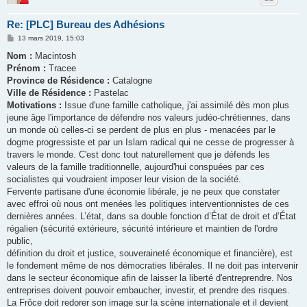
Re: [PLC] Bureau des Adhésions
M
13 mars 2019, 15:03
e
s
Nom :
Macintosh
s
Prénom :
Tracee
a
g
Province de Résidence :
Catalogne
e
Ville de Résidence :
Pastelac
Motivations :
Issue d'une famille catholique, j'ai assimilé dès mon plus
jeune âge l'importance de défendre nos valeurs judéo-chrétiennes, dans
un monde où celles-ci se perdent de plus en plus - menacées par le
dogme progressiste et par un Islam radical qui ne cesse de progresser à
travers le monde. C'est donc tout naturellement que je défends les
valeurs de la famille traditionnelle, aujourd'hui conspuées par ces
socialistes qui voudraient imposer leur vision de la société.
Fervente partisane d'une économie libérale, je ne peux que constater
avec effroi où nous ont menées les politiques interventionnistes de ces
dernières années. L’état, dans sa double fonction d’État de droit et d’État
régalien (sécurité extérieure, sécurité intérieure et maintien de l'ordre
public,
définition du droit et justice, souveraineté économique et financière), est
le fondement même de nos démocraties libérales. Il ne doit pas intervenir
dans le secteur économique afin de laisser la liberté d'entreprendre. Nos
entreprises doivent pouvoir embaucher, investir, et prendre des risques.
La Frôce doit redorer son image sur la scène internationale et il devient