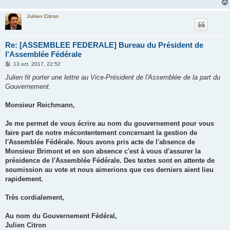
Julien Citron
Re: [ASSEMBLEE FEDERALE] Bureau du Président de
l'Assemblée Fédérale
M
13 oct. 2017, 22:52
e
s
Julien fit porter une lettre au Vice-Président de l'Assemblée de la part du
s
Gouvernement.
a
g
e
Monsieur Reichmann,
Je me permet de vous écrire au nom du gouvernement pour vous
faire part de notre mécontentement concernant la gestion de
l'Assemblée Fédérale. Nous avons pris acte de l'absence de
Monsieur Brimont et en son absence c'est à vous d'assurer la
présidence de l'Assemblée Fédérale. Des textes sont en attente de
soumission au vote et nous aimerions que ces derniers aient lieu
rapidement.
Très cordialement,
Au nom du Gouvernement Fédéral,
Julien Citron