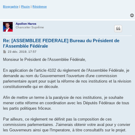
Biographie
|
Pluzin
|
Résidence
Apollon Haros
Chancelier Suprême
Re: [ASSEMBLEE FEDERALE] Bureau du Président de
l'Assemblée Fédérale
M
23 déc. 2019, 17:57
e
s
Monsieur le Président de l'Assemblée Fédérale,
s
a
g
En application de l'article 4102 du règlement de l'Assemblée Fédérale, je
e
demande au nom du Gouvernement l'ouverture d'une commission
parlementaire ayant pour sujet la réforme de nos institutions et la révision
constitutionnelle qui en découle.
Afin de mettre un terme à la paralysie de nos institutions, je souhaite
mener cette réforme en coordination avec les Députés Fédéraux de tous
les partis politiques frôceux.
Par ailleurs, ce règlement ne définit pas la composition de ces
commissions parlementaires. J'aimerais obtenir votre aval pour y convier
les Gouverneurs ainsi que l'Imperatore, à titre consultatifs sur le projet.