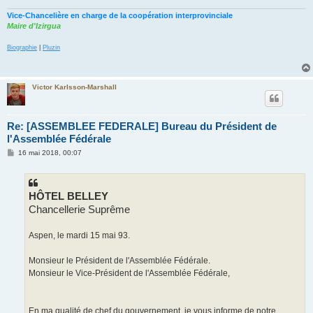
Vice-Chancelière en charge de la coopération interprovinciale
Maire d'Izirgua
Biographie
|
Pluzin
Victor Karlsson-Marshall
Re: [ASSEMBLEE FEDERALE] Bureau du Président de
l'Assemblée Fédérale
M
16 mai 2018, 00:07
e
s
s
a
g
HÔTEL BELLEY
e
Chancellerie Suprême
Aspen, le mardi 15 mai 93.
Monsieur le Président de l'Assemblée Fédérale.
Monsieur le Vice-Président de l'Assemblée Fédérale,
En ma qualité de chef du gouvernement, je vous informe de notre