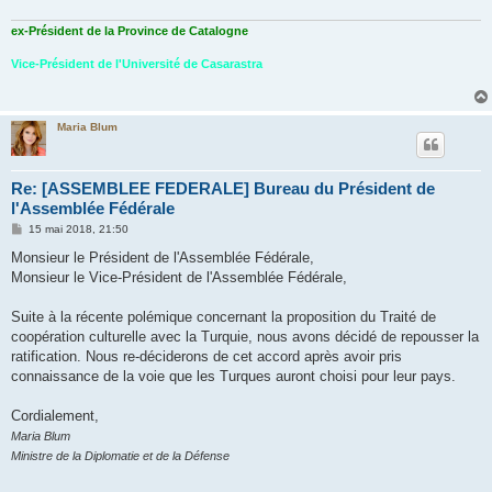
ex-Président de la Province de Catalogne
Vice-Président de l'Université de Casarastra
Maria Blum
Re: [ASSEMBLEE FEDERALE] Bureau du Président de
l'Assemblée Fédérale
M
15 mai 2018, 21:50
e
s
Monsieur le Président de l'Assemblée Fédérale,
s
Monsieur le Vice-Président de l'Assemblée Fédérale,
a
g
e
Suite à la récente polémique concernant la proposition du Traité de
coopération culturelle avec la Turquie, nous avons décidé de repousser la
ratification. Nous re-déciderons de cet accord après avoir pris
connaissance de la voie que les Turques auront choisi pour leur pays.
Cordialement,
Maria Blum
Ministre de la Diplomatie et de la Défense