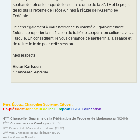
souhait de retirer le projet de loi sur la réforme de la SNTF et le projet
de loi sur la réforme de Frôce Airlines à l'étude de l'Assemblée
Fédérale.
Je tiens également à vous notifier de la volonté du gouvernement
fédéral de reporter la ratification du traité de coopération culturel avec la
Turquie. En conséquent, je vous demande de mettre fin à la séance et
de retirer le texte pour cette session.
Mes respects,
Victor Karlsson
Chancelier Suprême
Père, Époux, Chancelier Suprême, Citoyen.
Co-p
rési
dent
-fon
date
ur de
The
Euro
pean
LGBT
Found
ation
ème
4
Chancelier Suprême de la Fédération de Frôce et de Madagascar
(92-94)
(90-92)
ème
2
Gouverneur de Catalogne
ème
3
Président de l'Assemblée Fédérale (91-92)
ème
2
Vice-Chancelier de la Fédération (89-90)
Ancien Maire de Pastelac