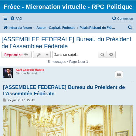
Frôce - Micronation virtuelle - RPG Politique
FAQ
Connexion
R
Index du forum
Aspen - Capitale Fédérale
Palais Richard de Frôce - Assemblée Fédérale
e
[ASSEMBLEE FEDERALE] Bureau du Président
c
de l'Assemblée Fédérale
h
Rechercher
Recherche 
Répondre
e
5 messages • Page
1
sur
1
r
Karl Lacroix-Hanke
c
Député fédéral
h
e
[ASSEMBLEE FEDERALE] Bureau du Président de
l'Assemblée Fédérale
r
M
27 juil. 2017, 22:45
e
s
s
a
g
e