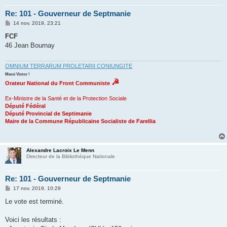
Re: 101 - Gouverneur de Septmanie
M
14 nov. 2019, 23:21
e
s
FCF
s
46 Jean Bournay
a
g
e
OMNIUM TERRARUM PROLETARII CONIUNGITE
Merci Victor !
☭
Orateur National du Front Communiste
Ex-Ministre de la Santé et de la Protection Sociale
Député Fédéral
Député Provincial de Septimanie
Maire de la Commune Républicaine Socialiste de Farellia
Alexandre Lacroix Le Menn
Directeur de la Bibliothèque Nationale
Re: 101 - Gouverneur de Septmanie
M
17 nov. 2019, 10:29
e
s
Le vote est terminé.
s
a
g
Voici les résultats :
e