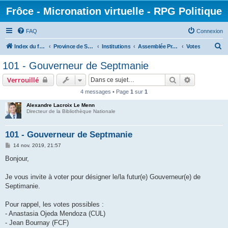
Frôce - Micronation virtuelle - RPG Politique
FAQ
Connexion
R
Index du forum
Province de Septimanie
Institutions
Assemblée Provinciale
Votes
e
101 - Gouverneur de Septmanie
c
Rechercher
Recherche 
Verrouillé
h
4 messages • Page
1
sur
1
e
Alexandre Lacroix Le Menn
r
Directeur de la Bibliothèque Nationale
c
h
101 - Gouverneur de Septmanie
e
M
14 nov. 2019, 21:57
e
r
s
Bonjour,
s
a
g
Je vous invite à voter pour désigner le/la futur(e) Gouverneur(e) de
e
Septimanie.
Pour rappel, les votes possibles :
- Anastasia Ojeda Mendoza (CUL)
- Jean Bournay (FCF)