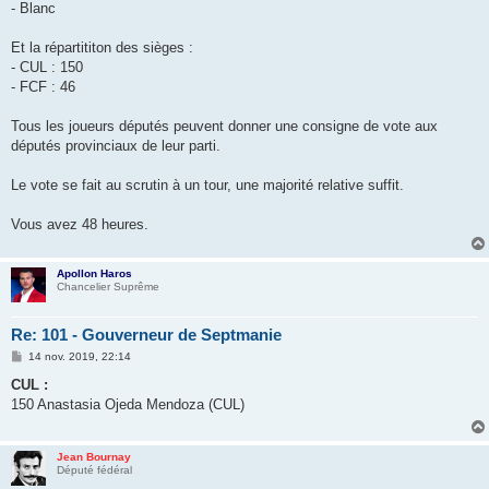
- Blanc
Et la répartititon des sièges :
- CUL : 150
- FCF : 46
Tous les joueurs députés peuvent donner une consigne de vote aux
députés provinciaux de leur parti.
Le vote se fait au scrutin à un tour, une majorité relative suffit.
Vous avez 48 heures.
Apollon Haros
Chancelier Suprême
Re: 101 - Gouverneur de Septmanie
M
14 nov. 2019, 22:14
e
s
CUL :
s
150 Anastasia Ojeda Mendoza (CUL)
a
g
e
Jean Bournay
Député fédéral