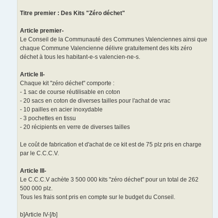
Titre premier : Des Kits "Zéro déchet"
Article premier-
Le Conseil de la Communauté des Communes Valenciennes ainsi que
chaque Commune Valencienne délivre gratuitement des kits zéro
déchet à tous les habitant-e-s valencien-ne-s.
Article II-
Chaque kit "zéro déchet" comporte :
- 1 sac de course réutilisable en coton
- 20 sacs en coton de diverses tailles pour l'achat de vrac
- 10 pailles en acier inoxydable
- 3 pochettes en tissu
- 20 récipients en verre de diverses tailles
Le coût de fabrication et d'achat de ce kit est de 75 plz pris en charge
par le C.C.C.V.
Article III-
Le C.C.C.V achète 3 500 000 kits "zéro déchet" pour un total de 262
500 000 plz.
Tous les frais sont pris en compte sur le budget du Conseil.
b]Article IV-[/b]