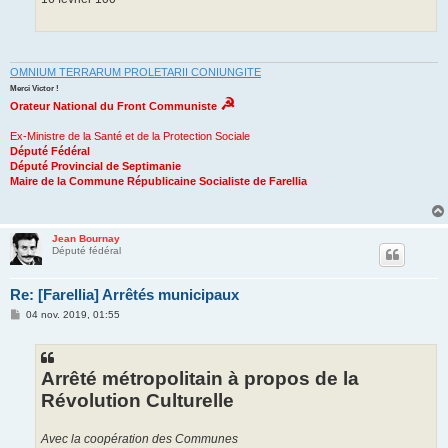
OMNIUM TERRARUM PROLETARII CONIUNGITE
Merci Victor !
☭
Orateur National du Front Communiste
Ex-Ministre de la Santé et de la Protection Sociale
Député Fédéral
Député Provincial de Septimanie
Maire de la Commune Républicaine Socialiste de Farellia
Jean Bournay
Député fédéral
Re: [Farellia] Arrêtés municipaux
M
04 nov. 2019, 01:55
e
s
s
a
g
Arrêté métropolitain à propos de la
e
Révolution Culturelle
Avec la coopération des Communes