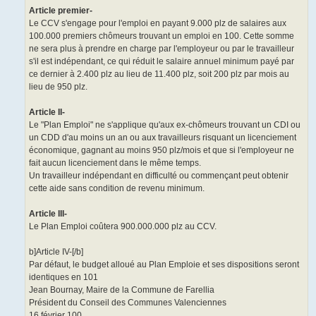
Article premier-
Le CCV s'engage pour l'emploi en payant 9.000 plz de salaires aux
100.000 premiers chômeurs trouvant un emploi en 100. Cette somme
ne sera plus à prendre en charge par l'employeur ou par le travailleur
s'il est indépendant, ce qui réduit le salaire annuel minimum payé par
ce dernier à 2.400 plz au lieu de 11.400 plz, soit 200 plz par mois au
lieu de 950 plz.
Article II-
Le "Plan Emploi" ne s'applique qu'aux ex-chômeurs trouvant un CDI ou
un CDD d'au moins un an ou aux travailleurs risquant un licenciement
économique, gagnant au moins 950 plz/mois et que si l'employeur ne
fait aucun licenciement dans le même temps.
Un travailleur indépendant en difficulté ou commençant peut obtenir
cette aide sans condition de revenu minimum.
Article III-
Le Plan Emploi coûtera 900.000.000 plz au CCV.
b]Article IV-[/b]
Par défaut, le budget alloué au Plan Emploie et ses dispositions seront
identiques en 101
Jean Bournay, Maire de la Commune de Farellia
Président du Conseil des Communes Valenciennes
16 février 100