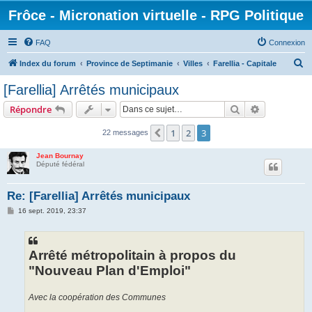
Frôce - Micronation virtuelle - RPG Politique
FAQ
Connexion
R
Index du forum
Province de Septimanie
Villes
Farellia - Capitale
e
[Farellia] Arrêtés municipaux
c
Rechercher
Recherche 
Répondre
h
e
1
2
3
Précédente
22 messages
r
Jean Bournay
c
Député fédéral
h
Re: [Farellia] Arrêtés municipaux
e
M
16 sept. 2019, 23:37
r
e
s
s
a
g
Arrêté métropolitain à propos du
e
"Nouveau Plan d'Emploi"
Avec la coopération des Communes