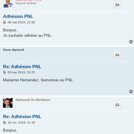
Député fédéral
Adhésion PNL
M
06 mai 2019, 22:38
e
s
Bonjour,
s
Je souhaite adhérer au PNL.
a
g
e
Pierre Martinelli
Re: Adhésion PNL
M
09 mai 2019, 21:25
e
s
Marianne Hernandez, bienvenue au PNL.
s
a
g
e
Nathanaël De Montbazin
Re: Adhésion PNL
M
16 oct. 2019, 21:30
e
s
Bonjour,
s