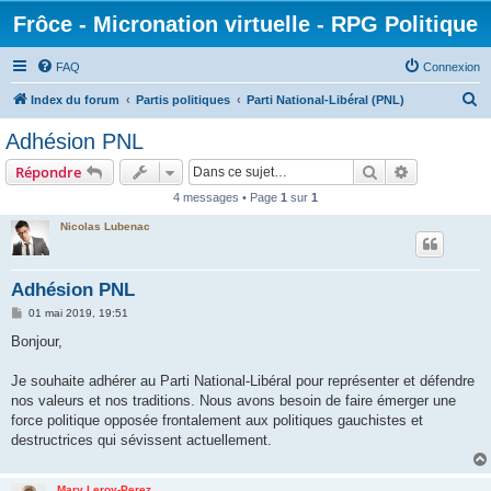
Frôce - Micronation virtuelle - RPG Politique
FAQ
Connexion
R
Index du forum
Partis politiques
Parti National-Libéral (PNL)
e
Adhésion PNL
c
Rechercher
Recherche 
Répondre
h
4 messages • Page
1
sur
1
e
Nicolas Lubenac
r
c
h
Adhésion PNL
e
M
01 mai 2019, 19:51
e
r
s
Bonjour,
s
a
g
Je souhaite adhérer au Parti National-Libéral pour représenter et défendre
e
nos valeurs et nos traditions. Nous avons besoin de faire émerger une
force politique opposée frontalement aux politiques gauchistes et
destructrices qui sévissent actuellement.
Mary Leroy-Perez