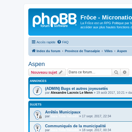
Frôce - Micronatio
La Frôce est un RPG Politique par fo
accéder aux plus hautes fonctions de
Accès rapide
FAQ
Index du forum
Province de Transalpie
Villes
Aspen
Aspen
Recher
Re
Nouveau sujet
ANNONCES
(ADMIN) Bugs et autres joyeusetés
par
Alexandre Lacroix Le Menn
»
19 août 2017, 10:21
» d
SUJETS
Arrêtés Municipaux
par
Sara Tsila-Yahudit
»
17 sept. 2017, 22:34
Communiqués de la municipalité
par
Sara Tsila-Yahudit
»
18 sept. 2017, 00:34