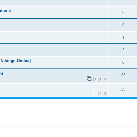
iberté
0
0
1
2
ba Ndongo-Ondoa]
0
on
23
1
2
3
15
1
2