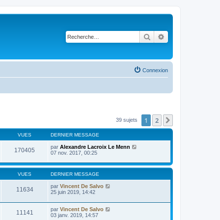
Rechercher
Recherche avancé
Connexion
1
2
Suivante
39 sujets
VUES
DERNIER MESSAGE
par
Alexandre Lacroix Le Menn
170405
07 nov. 2017, 00:25
VUES
DERNIER MESSAGE
par
Vincent De Salvo
11634
25 juin 2019, 14:42
par
Vincent De Salvo
11141
03 janv. 2019, 14:57