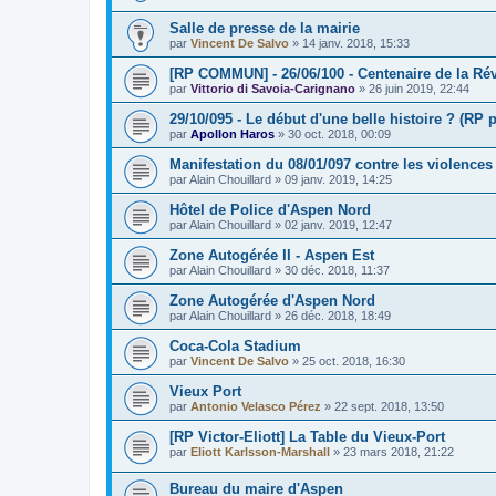
Salle de presse de la mairie
par
Vincent De Salvo
»
14 janv. 2018, 15:33
[RP COMMUN] - 26/06/100 - Centenaire de la Ré
par
Vittorio di Savoia-Carignano
»
26 juin 2019, 22:44
29/10/095 - Le début d'une belle histoire ? (RP p
par
Apollon Haros
»
30 oct. 2018, 00:09
Manifestation du 08/01/097 contre les violences
par
Alain Chouillard
»
09 janv. 2019, 14:25
Hôtel de Police d'Aspen Nord
par
Alain Chouillard
»
02 janv. 2019, 12:47
Zone Autogérée II - Aspen Est
par
Alain Chouillard
»
30 déc. 2018, 11:37
Zone Autogérée d'Aspen Nord
par
Alain Chouillard
»
26 déc. 2018, 18:49
Coca-Cola Stadium
par
Vincent De Salvo
»
25 oct. 2018, 16:30
Vieux Port
par
Antonio Velasco Pérez
»
22 sept. 2018, 13:50
[RP Victor-Eliott] La Table du Vieux-Port
par
Eliott Karlsson-Marshall
»
23 mars 2018, 21:22
Bureau du maire d'Aspen