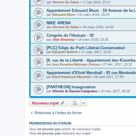
par
Vincent De Salvo
»
17 juin 2018, 23:17
Appartement Edouard Blum - 18 Avenue de la L
par
Edouard Blum
»
31 mars 2018, 18:24
NIKE ARENA
par
Vincent De Salvo
»
26 mars 2018, 14:49
Congrès de l'Humain - 92
par
Jean Bournay
»
18 mars 2018, 23:35
[PLC] Siège du Parti Libéral-Conservateur
par
Eduardo Belfort
»
17 sept. 2017, 16:27
[8, rue de la Liberté - Appartement des Koum
par
Issa Koumba Ndongo-Ondoa
»
27 déc. 2017, 23:32
Appartement d'Eliott Marshall - 91 rue Montred
par
Eliott Karlsson-Marshall
»
06 août 2017, 17:39
[PANTHEON] Inauguration
par
Vittorio di Savoia-Carignano
»
10 nov. 2017, 00:20
Nouveau sujet
Retourner à l’index du forum
PERMISSIONS DU FORUM
Vous
ne pouvez pas
poster de nouveaux sujets
Vous
ne pouvez pas
répondre aux sujets