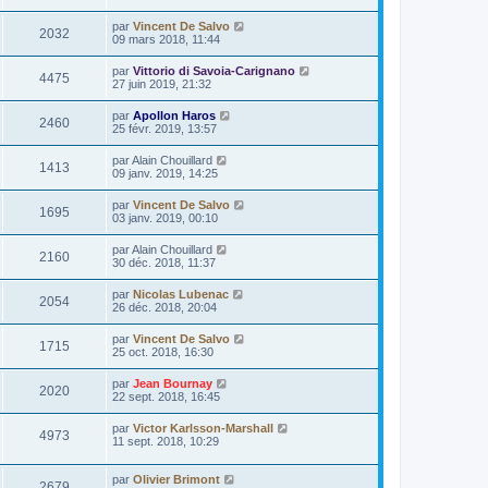
par
Vincent De Salvo
2032
09 mars 2018, 11:44
par
Vittorio di Savoia-Carignano
4475
27 juin 2019, 21:32
par
Apollon Haros
2460
25 févr. 2019, 13:57
par
Alain Chouillard
1413
09 janv. 2019, 14:25
par
Vincent De Salvo
1695
03 janv. 2019, 00:10
par
Alain Chouillard
2160
30 déc. 2018, 11:37
par
Nicolas Lubenac
2054
26 déc. 2018, 20:04
par
Vincent De Salvo
1715
25 oct. 2018, 16:30
par
Jean Bournay
2020
22 sept. 2018, 16:45
par
Victor Karlsson-Marshall
4973
11 sept. 2018, 10:29
par
Olivier Brimont
2679