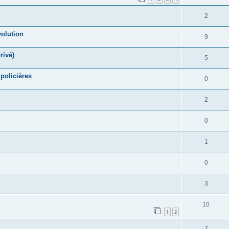
2
volution
9
rivé)
5
 policières
0
2
0
1
0
3
10
1
2
7