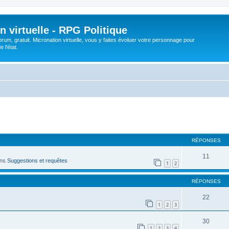
n virtuelle - RPG Politique
rum, gratuit. Micronation virtuelle, vous y faites évoluer votre personnage pour
 l'état.
cher
cherche avancée
RÉPONSES
11
ans
Suggestions et requêtes
1
2
RÉPONSES
22
1
2
3
30
1
2
3
4