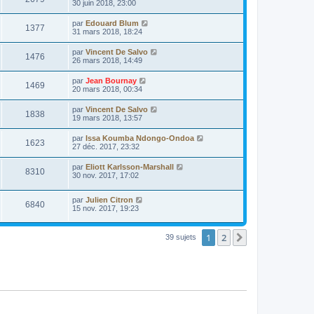
30 juin 2018, 23:00
par
Edouard Blum
1377
31 mars 2018, 18:24
par
Vincent De Salvo
1476
26 mars 2018, 14:49
par
Jean Bournay
1469
20 mars 2018, 00:34
par
Vincent De Salvo
1838
19 mars 2018, 13:57
par
Issa Koumba Ndongo-Ondoa
1623
27 déc. 2017, 23:32
par
Eliott Karlsson-Marshall
8310
30 nov. 2017, 17:02
par
Julien Citron
6840
15 nov. 2017, 19:23
1
2
Suivante
39 sujets