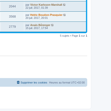
par
Victor Karlsson-Marshall
2044
22 juil. 2017, 01:39
par
Helric Boudon-Prasquier
3568
20 juil. 2017, 20:01
par
Anaïs Bérenger
2779
15 juil. 2017, 17:54
5 sujets • Page
1
sur
1
Supprimer les cookies
Heures au format
UTC+02:00