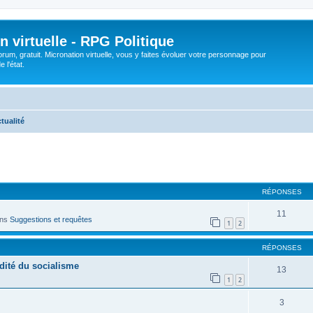
n virtuelle - RPG Politique
rum, gratuit. Micronation virtuelle, vous y faites évoluer votre personnage pour
 l'état.
tualité
cher
cherche avancée
RÉPONSES
11
ans
Suggestions et requêtes
1
2
RÉPONSES
rdité du socialisme
13
1
2
3