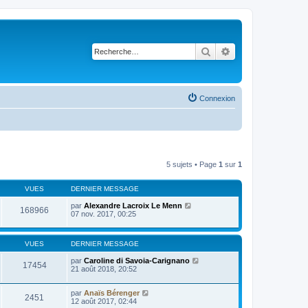
Rechercher
Recherche avancé
Connexion
5 sujets • Page
1
sur
1
VUES
DERNIER MESSAGE
par
Alexandre Lacroix Le Menn
168966
07 nov. 2017, 00:25
VUES
DERNIER MESSAGE
par
Caroline di Savoia-Carignano
17454
21 août 2018, 20:52
par
Anaïs Bérenger
2451
12 août 2017, 02:44