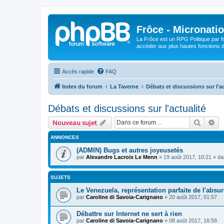
Frôce - Micronatio
La Frôce est un RPG Politique par fo
accéder aux plus hautes fonctions de
Accès rapide
FAQ
Index du forum
La Taverne
Débats et discussions sur l'ac
Débats et discussions sur l'actualité
Recher
Re
Nouveau sujet
ANNONCES
(ADMIN) Bugs et autres joyeusetés
par
Alexandre Lacroix Le Menn
»
19 août 2017, 10:21
» d
SUJETS
Le Venezuela, représentation parfaite de l'absu
par
Caroline di Savoia-Carignano
»
20 août 2017, 01:57
Débattre sur Internet ne sert à rien
par
Caroline di Savoia-Carignano
»
08 août 2017, 16:58