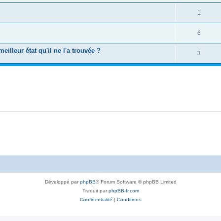
1
6
eilleur état qu'il ne l'a trouvée ?
3
Développé par
phpBB
® Forum Software © phpBB Limited
Traduit par
phpBB-fr.com
Confidentialité
|
Conditions