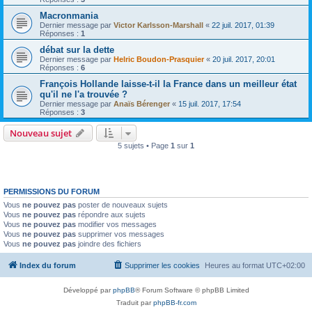
Macronmania
Dernier message par
Victor Karlsson-Marshall
«
22 juil. 2017, 01:39
Réponses :
1
débat sur la dette
Dernier message par
Helric Boudon-Prasquier
«
20 juil. 2017, 20:01
Réponses :
6
François Hollande laisse-t-il la France dans un meilleur état
qu'il ne l'a trouvée ?
Dernier message par
Anaïs Bérenger
«
15 juil. 2017, 17:54
Réponses :
3
Nouveau sujet
5 sujets • Page
1
sur
1
PERMISSIONS DU FORUM
Vous
ne pouvez pas
poster de nouveaux sujets
Vous
ne pouvez pas
répondre aux sujets
Vous
ne pouvez pas
modifier vos messages
Vous
ne pouvez pas
supprimer vos messages
Vous
ne pouvez pas
joindre des fichiers
Index du forum
Supprimer les cookies
Heures au format
UTC+02:00
Développé par
phpBB
® Forum Software © phpBB Limited
Traduit par
phpBB-fr.com