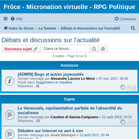
Frôce - Micronation virtuelle - RPG Politique
FAQ
Connexion
R
Index du forum
La Taverne
Débats et discussions sur l'actualité
e
Débats et discussions sur l'actualité
c
Rechercher
Recherche avanc
Nouveau sujet
h
5 sujets • Page
1
sur
1
e
Annonces
r
c
(ADMIN) Bugs et autres joyeusetés
Dernier message par
Alexandre Lacroix Le Menn
«
07 nov. 2017, 00:25
h
Posté dans
Suggestions et requêtes
Réponses :
11
e
1
2
r
Sujets
Le Venezuela, représentation parfaite de l'absurdité du
socialisme
Dernier message par
Caroline di Savoia-Carignano
«
21 août 2018, 20:52
Réponses :
13
1
2
Débattre sur Internet ne sert à rien
Dernier message par
Anaïs Bérenger
«
12 août 2017, 02:44
Réponses :
3