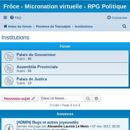
Frôce - Micronation virtuelle - RPG Politique
FAQ
Connexion
R
Index du forum
Province de Transalpie
Institutions
e
Institutions
c
Forum
h
e
Palais du Gouverneur
Sujets :
60
r
Assemblée Provinciale
c
Sujets :
65
h
Palais de Justice
e
Sujets :
13
r
Rechercher
Recherche avanc
Nouveau sujet
0 sujet • Page
1
sur
1
Annonces
(ADMIN) Bugs et autres joyeusetés
Dernier message par
Alexandre Lacroix Le Menn
«
07 nov. 2017, 00:25
Posté dans
Suggestions et requêtes