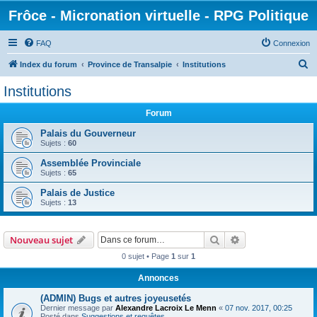
Frôce - Micronation virtuelle - RPG Politique
FAQ
Connexion
R
Index du forum
Province de Transalpie
Institutions
e
Institutions
c
Forum
h
e
Palais du Gouverneur
Sujets :
60
r
Assemblée Provinciale
c
Sujets :
65
h
Palais de Justice
e
Sujets :
13
r
Rechercher
Recherche avanc
Nouveau sujet
0 sujet • Page
1
sur
1
Annonces
(ADMIN) Bugs et autres joyeusetés
Dernier message par
Alexandre Lacroix Le Menn
«
07 nov. 2017, 00:25
Posté dans
Suggestions et requêtes