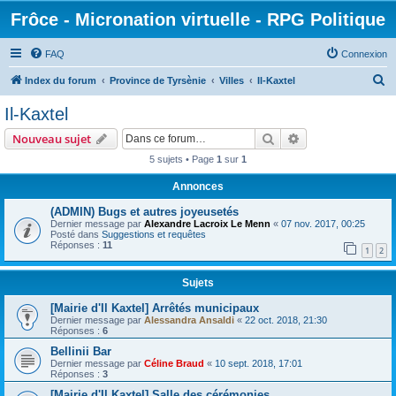
Frôce - Micronation virtuelle - RPG Politique
FAQ
Connexion
R
Index du forum
Province de Tyrsènie
Villes
Il-Kaxtel
e
Il-Kaxtel
c
Rechercher
Recherche avanc
Nouveau sujet
h
5 sujets • Page
1
sur
1
e
Annonces
r
c
(ADMIN) Bugs et autres joyeusetés
Dernier message par
Alexandre Lacroix Le Menn
«
07 nov. 2017, 00:25
h
Posté dans
Suggestions et requêtes
Réponses :
11
e
1
2
r
Sujets
[Mairie d'Il Kaxtel] Arrêtés municipaux
Dernier message par
Alessandra Ansaldi
«
22 oct. 2018, 21:30
Réponses :
6
Bellinii Bar
Dernier message par
Céline Braud
«
10 sept. 2018, 17:01
Réponses :
3
[Mairie d'Il Kaxtel] Salle des cérémonies