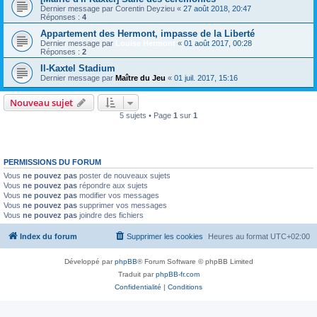
Dernier message par
Corentin Deyzieu
«
27 août 2018, 20:47
Réponses :
4
Appartement des Hermont, impasse de la Liberté
Dernier message par
Louise Hermont
«
01 août 2017, 00:28
Réponses :
2
Il-Kaxtel Stadium
Dernier message par
Maître du Jeu
«
01 juil. 2017, 15:16
Nouveau sujet
5 sujets • Page
1
sur
1
PERMISSIONS DU FORUM
Vous
ne pouvez pas
poster de nouveaux sujets
Vous
ne pouvez pas
répondre aux sujets
Vous
ne pouvez pas
modifier vos messages
Vous
ne pouvez pas
supprimer vos messages
Vous
ne pouvez pas
joindre des fichiers
Index du forum
Supprimer les cookies
Heures au format
UTC+02:00
Développé par
phpBB
® Forum Software © phpBB Limited
Traduit par
phpBB-fr.com
Confidentialité
|
Conditions