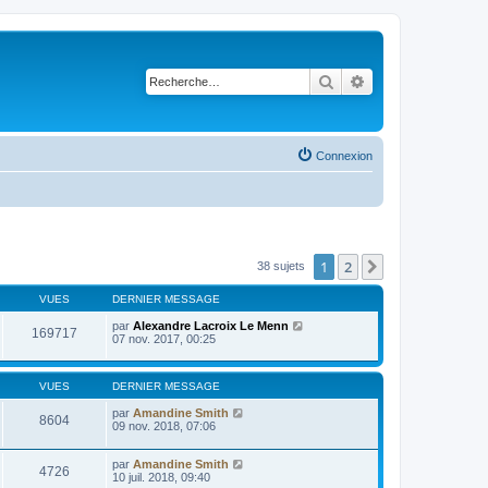
Rechercher
Recherche avancé
Connexion
1
2
Suivante
38 sujets
VUES
DERNIER MESSAGE
par
Alexandre Lacroix Le Menn
169717
07 nov. 2017, 00:25
VUES
DERNIER MESSAGE
par
Amandine Smith
8604
09 nov. 2018, 07:06
par
Amandine Smith
4726
10 juil. 2018, 09:40