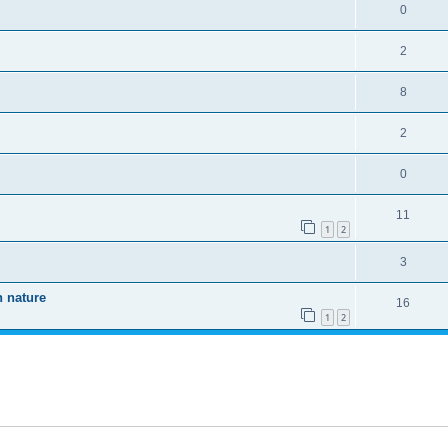
0
2
8
2
0
11
1
2
3
n nature
16
1
2