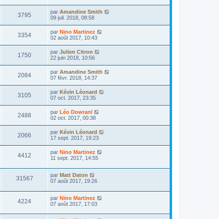
par
Amandine Smith
3795
09 juil. 2018, 08:58
par
Nino Martinez
3354
02 août 2017, 10:43
par
Julien Citron
1750
22 juin 2018, 10:56
par
Amandine Smith
2084
07 févr. 2018, 14:37
par
Kévin Léonard
3105
07 oct. 2017, 23:35
par
Léo Dowranl
2488
02 oct. 2017, 00:38
par
Kévin Léonard
2066
17 sept. 2017, 19:23
par
Nino Martinez
4412
11 sept. 2017, 14:55
par
Matt Daton
31567
07 août 2017, 19:26
par
Nino Martinez
4224
07 août 2017, 17:03