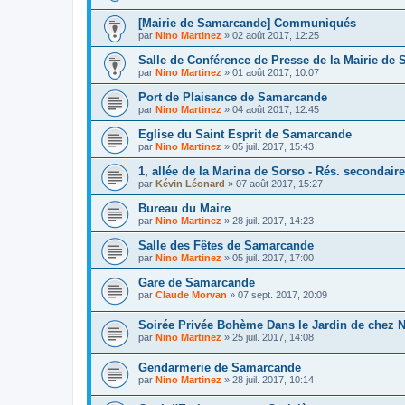
[Mairie de Samarcande] Communiqués
par
Nino Martinez
»
02 août 2017, 12:25
Salle de Conférence de Presse de la Mairie de
par
Nino Martinez
»
01 août 2017, 10:07
Port de Plaisance de Samarcande
par
Nino Martinez
»
04 août 2017, 12:45
Eglise du Saint Esprit de Samarcande
par
Nino Martinez
»
05 juil. 2017, 15:43
1, allée de la Marina de Sorso - Rés. secondair
par
Kévin Léonard
»
07 août 2017, 15:27
Bureau du Maire
par
Nino Martinez
»
28 juil. 2017, 14:23
Salle des Fêtes de Samarcande
par
Nino Martinez
»
05 juil. 2017, 17:00
Gare de Samarcande
par
Claude Morvan
»
07 sept. 2017, 20:09
Soirée Privée Bohème Dans le Jardin de chez N
par
Nino Martinez
»
25 juil. 2017, 14:08
Gendarmerie de Samarcande
par
Nino Martinez
»
28 juil. 2017, 10:14