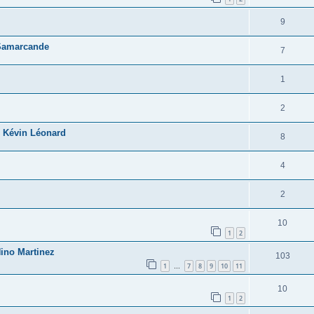
9
 Samarcande
7
1
2
e Kévin Léonard
8
4
2
10
1
2
ino Martinez
103
1
7
8
9
10
11
…
10
1
2