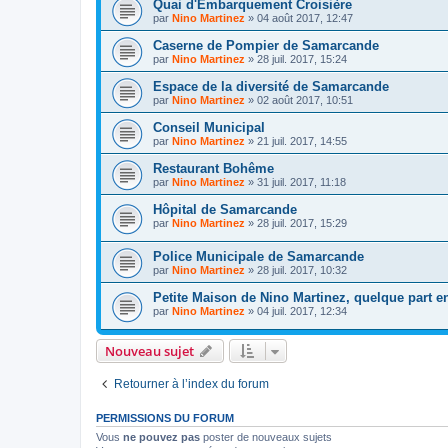
Quai d'Embarquement Croisière
par
Nino Martinez
»
04 août 2017, 12:47
Caserne de Pompier de Samarcande
par
Nino Martinez
»
28 juil. 2017, 15:24
Espace de la diversité de Samarcande
par
Nino Martinez
»
02 août 2017, 10:51
Conseil Municipal
par
Nino Martinez
»
21 juil. 2017, 14:55
Restaurant Bohême
par
Nino Martinez
»
31 juil. 2017, 11:18
Hôpital de Samarcande
par
Nino Martinez
»
28 juil. 2017, 15:29
Police Municipale de Samarcande
par
Nino Martinez
»
28 juil. 2017, 10:32
Petite Maison de Nino Martinez, quelque part e
par
Nino Martinez
»
04 juil. 2017, 12:34
Nouveau sujet
Retourner à l’index du forum
PERMISSIONS DU FORUM
Vous
ne pouvez pas
poster de nouveaux sujets