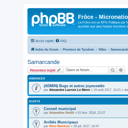
Frôce - Micronatio
La Frôce est un RPG Politique par fo
accéder aux plus hautes fonctions de
Accès rapide
FAQ
Index du forum
Province de Tyrsènie
Villes
Samarcand
Samarcande
Recher
Re
Nouveau sujet
ANNONCES
(ADMIN) Bugs et autres joyeusetés
par
Alexandre Lacroix Le Menn
»
19 août 2017, 10:21
» d
SUJETS
Conseil municipal
par
Amandine Smith
»
01 févr. 2018, 21:57
Arrêtés Municipaux
par
Nino Martinez
»
28 juil. 2017, 10:47