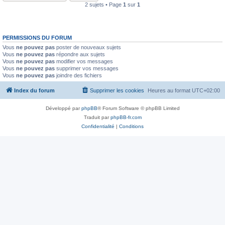
2 sujets • Page
1
sur
1
PERMISSIONS DU FORUM
Vous
ne pouvez pas
poster de nouveaux sujets
Vous
ne pouvez pas
répondre aux sujets
Vous
ne pouvez pas
modifier vos messages
Vous
ne pouvez pas
supprimer vos messages
Vous
ne pouvez pas
joindre des fichiers
Index du forum
Supprimer les cookies
Heures au format
UTC+02:00
Développé par
phpBB
® Forum Software © phpBB Limited
Traduit par
phpBB-fr.com
Confidentialité
|
Conditions