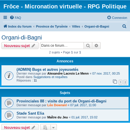
Frôce - Micronation virtuelle - RPG Politique
FAQ
Connexion
R
Index du forum
Province de Tyrsènie
Villes
Organi-di-Bagni
e
Organi-di-Bagni
c
Rechercher
Recherche avanc
Nouveau sujet
h
2 sujets • Page
1
sur
1
e
Annonces
r
c
(ADMIN) Bugs et autres joyeusetés
Dernier message par
Alexandre Lacroix Le Menn
«
07 nov. 2017, 00:25
h
Posté dans
Suggestions et requêtes
Réponses :
11
e
1
2
r
Sujets
Provinciales 88 : visite du port de Organi-di-Bagni
Dernier message par
Léo Dowranl
«
07 juil. 2017, 11:00
Stade Sant Elia
Dernier message par
Maître du Jeu
«
01 juil. 2017, 15:02
Nouveau sujet