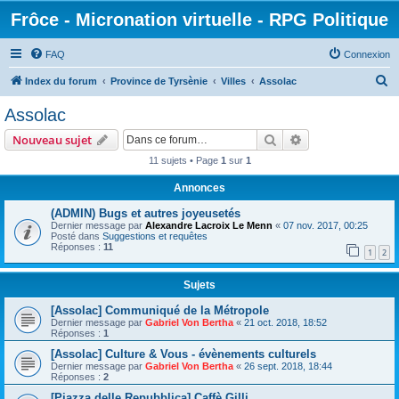
Frôce - Micronation virtuelle - RPG Politique
FAQ
Connexion
R
Index du forum
Province de Tyrsènie
Villes
Assolac
e
Assolac
c
Rechercher
Recherche avanc
Nouveau sujet
h
11 sujets • Page
1
sur
1
e
Annonces
r
c
(ADMIN) Bugs et autres joyeusetés
Dernier message par
Alexandre Lacroix Le Menn
«
07 nov. 2017, 00:25
h
Posté dans
Suggestions et requêtes
Réponses :
11
e
1
2
r
Sujets
[Assolac] Communiqué de la Métropole
Dernier message par
Gabriel Von Bertha
«
21 oct. 2018, 18:52
Réponses :
1
[Assolac] Culture & Vous - évènements culturels
Dernier message par
Gabriel Von Bertha
«
26 sept. 2018, 18:44
Réponses :
2
[Piazza delle Repubblica] Caffè Gilli