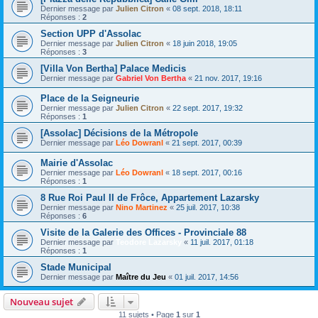
Dernier message par
Julien Citron
«
08 sept. 2018, 18:11
Réponses :
2
Section UPP d'Assolac
Dernier message par
Julien Citron
«
18 juin 2018, 19:05
Réponses :
3
[Villa Von Bertha] Palace Medicis
Dernier message par
Gabriel Von Bertha
«
21 nov. 2017, 19:16
Place de la Seigneurie
Dernier message par
Julien Citron
«
22 sept. 2017, 19:32
Réponses :
1
[Assolac] Décisions de la Métropole
Dernier message par
Léo Dowranl
«
21 sept. 2017, 00:39
Mairie d'Assolac
Dernier message par
Léo Dowranl
«
18 sept. 2017, 00:16
Réponses :
1
8 Rue Roi Paul II de Frôce, Appartement Lazarsky
Dernier message par
Nino Martinez
«
25 juil. 2017, 10:38
Réponses :
6
Visite de la Galerie des Offices - Provinciale 88
Dernier message par
Teodore Lazarsky
«
11 juil. 2017, 01:18
Réponses :
1
Stade Municipal
Dernier message par
Maître du Jeu
«
01 juil. 2017, 14:56
Nouveau sujet
11 sujets • Page
1
sur
1