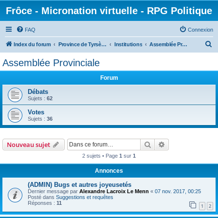
Frôce - Micronation virtuelle - RPG Politique
FAQ
Connexion
R
Index du forum
Province de Tyrsènie
Institutions
Assemblée Provinciale
e
Assemblée Provinciale
c
Forum
h
e
Débats
Sujets :
62
r
Votes
c
Sujets :
36
h
e
Rechercher
Recherche avanc
Nouveau sujet
r
2 sujets • Page
1
sur
1
Annonces
(ADMIN) Bugs et autres joyeusetés
Dernier message par
Alexandre Lacroix Le Menn
«
07 nov. 2017, 00:25
Posté dans
Suggestions et requêtes
Réponses :
11
1
2