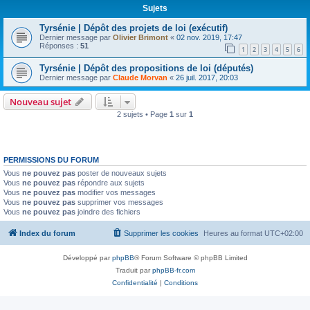
Sujets
Tyrsénie | Dépôt des projets de loi (exécutif)
Dernier message par
Olivier Brimont
«
02 nov. 2019, 17:47
Réponses :
51
1
2
3
4
5
6
Tyrsénie | Dépôt des propositions de loi (députés)
Dernier message par
Claude Morvan
«
26 juil. 2017, 20:03
Nouveau sujet
2 sujets • Page
1
sur
1
PERMISSIONS DU FORUM
Vous
ne pouvez pas
poster de nouveaux sujets
Vous
ne pouvez pas
répondre aux sujets
Vous
ne pouvez pas
modifier vos messages
Vous
ne pouvez pas
supprimer vos messages
Vous
ne pouvez pas
joindre des fichiers
Index du forum
Supprimer les cookies
Heures au format
UTC+02:00
Développé par
phpBB
® Forum Software © phpBB Limited
Traduit par
phpBB-fr.com
Confidentialité
|
Conditions