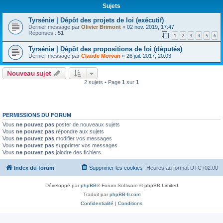
Sujets
Tyrsénie | Dépôt des projets de loi (exécutif)
Dernier message par
Olivier Brimont
«
02 nov. 2019, 17:47
Réponses :
51
1
2
3
4
5
6
Tyrsénie | Dépôt des propositions de loi (députés)
Dernier message par
Claude Morvan
«
26 juil. 2017, 20:03
Nouveau sujet
2 sujets • Page
1
sur
1
PERMISSIONS DU FORUM
Vous
ne pouvez pas
poster de nouveaux sujets
Vous
ne pouvez pas
répondre aux sujets
Vous
ne pouvez pas
modifier vos messages
Vous
ne pouvez pas
supprimer vos messages
Vous
ne pouvez pas
joindre des fichiers
Index du forum
Supprimer les cookies
Heures au format
UTC+02:00
Développé par
phpBB
® Forum Software © phpBB Limited
Traduit par
phpBB-fr.com
Confidentialité
|
Conditions