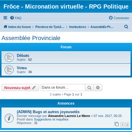
Frôce - Micronation virtuelle - RPG Politique
FAQ
Connexion
R
Index du forum
Province de Tyrsènie
Institutions
Assemblée Provinciale
e
Assemblée Provinciale
c
Forum
h
e
Débats
Sujets :
62
r
Votes
c
Sujets :
36
h
e
Rechercher
Recherche avanc
Nouveau sujet
r
2 sujets • Page
1
sur
1
Annonces
(ADMIN) Bugs et autres joyeusetés
Dernier message par
Alexandre Lacroix Le Menn
«
07 nov. 2017, 00:25
Posté dans
Suggestions et requêtes
Réponses :
11
1
2