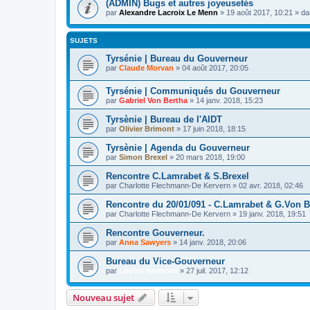
(ADMIN) Bugs et autres joyeusetés
par
Alexandre Lacroix Le Menn
»
19 août 2017, 10:21
» d
SUJETS
Tyrsénie | Bureau du Gouverneur
par
Claude Morvan
»
04 août 2017, 20:05
Tyrsénie | Communiqués du Gouverneur
par
Gabriel Von Bertha
»
14 janv. 2018, 15:23
Tyrsènie | Bureau de l'AIDT
par
Olivier Brimont
»
17 juin 2018, 18:15
Tyrsènie | Agenda du Gouverneur
par
Simon Brexel
»
20 mars 2018, 19:00
Rencontre C.Lamrabet & S.Brexel
par
Charlotte Flechmann-De Kervern
»
02 avr. 2018, 02:46
Rencontre du 20/01/091 - C.Lamrabet & G.Von B
par
Charlotte Flechmann-De Kervern
»
19 janv. 2018, 19:51
Rencontre Gouverneur.
par
Anna Sawyers
»
14 janv. 2018, 20:06
Bureau du Vice-Gouverneur
par
Louise Hermont
»
27 juil. 2017, 12:12
Nouveau sujet