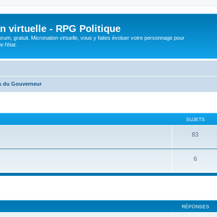
n virtuelle - RPG Politique
rum, gratuit. Micronation virtuelle, vous y faites évoluer votre personnage pour
 l'état.
is du Gouverneur
SUJETS
83
6
cher
cherche avancée
RÉPONSES