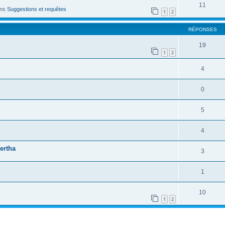
11
ans
Suggestions et requêtes
1
2
RÉPONSES
19
1
2
4
0
5
4
ertha
3
1
10
1
2