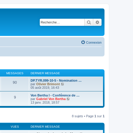
Rechercher
Recherche avancé
Connexion
MESSAGES
DERNIER MESSAGE
DP.TYR.099-10-5 - Nomination …
90
V
par
Olivier Brimont
o
05 août 2019, 16:43
i
r
Von Bertha I - Conférence de …
9
l
V
par
Gabriel Von Bertha
e
o
13 janv. 2018, 18:57
d
i
e
r
r
l
n
8 sujets • Page
1
sur
1
e
i
d
e
e
r
VUES
DERNIER MESSAGE
r
m
n