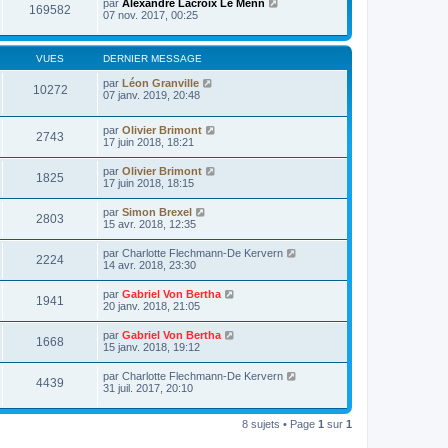
e
par
Alexandre Lacroix Le Menn
i
169582
s
07 nov. 2017, 00:25
e
s
r
a
m
g
e
VUES
DERNIER MESSAGE
e
s
s
par
Léon Granville
a
10272
07 janv. 2019, 20:48
g
e
par
Olivier Brimont
2743
17 juin 2018, 18:21
par
Olivier Brimont
1825
17 juin 2018, 18:15
par
Simon Brexel
2803
15 avr. 2018, 12:35
par
Charlotte Flechmann-De Kervern
2224
14 avr. 2018, 23:30
par
Gabriel Von Bertha
1941
20 janv. 2018, 21:05
par
Gabriel Von Bertha
1668
15 janv. 2018, 19:12
par
Charlotte Flechmann-De Kervern
4439
31 juil. 2017, 20:10
8 sujets • Page
1
sur
1