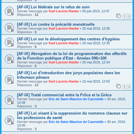
[AF-IX] Loi fédérale sur le refus de soin
Dernier message par
Karl Lacroix-Hanke
«
05 juin 2019, 12:47
Réponses :
12
1
2
[AF-IX] Loi contre la précarité menstruelle
Dernier message par
Karl Lacroix-Hanke
«
20 mai 2019, 12:36
Réponses :
6
[AF-IX] Loi sur le développement des centres d'hygiène
Dernier message par
Karl Lacroix-Hanke
«
20 mai 2019, 12:35
Réponses :
6
[AF-IX] Abrogation de la loi de programmation des effectifs
de la Fonction publique d'Etat - Années 096>100
Dernier message par
Karl Lacroix-Hanke
«
20 mai 2019, 12:34
Réponses :
6
[AF-IX] Loi d'introduction des jurys populaires dans les
tribunaux pénaux
Dernier message par
Karl Lacroix-Hanke
«
15 mai 2019, 12:55
Réponses :
13
1
2
[AF-IX] Traité commercial entre la Frôce et la Grèce
Dernier message par
Eric de Saint-Maurice de Cazevielle
«
30 avr. 2019,
14:39
Réponses :
3
[AF-IX] Loi visant à la suppression du numerus clausus sur
les professions de santé
Dernier message par
Eric de Saint-Maurice de Cazevielle
«
30 avr. 2019,
14:39
Réponses :
3