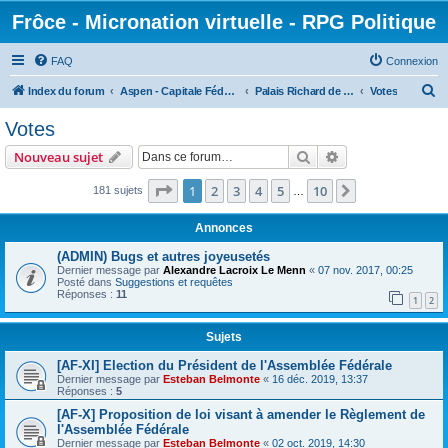
Frôce - Micronation virtuelle - RPG Politique
FAQ
Connexion
R
Index du forum
Aspen - Capitale Fédérale
Palais Richard de Frôce - Assemblée Fédérale
Votes
e
Votes
c
Rechercher
Recherche avanc
Nouveau sujet
h
e
Page
1
sur
10
1
2
3
4
5
10
Suivante
181 sujets
…
r
Annonces
c
(ADMIN) Bugs et autres joyeusetés
h
Dernier message par
Alexandre Lacroix Le Menn
«
07 nov. 2017, 00:25
Posté dans
Suggestions et requêtes
e
Réponses :
11
1
2
r
Sujets
[AF-XI] Election du Président de l'Assemblée Fédérale
Dernier message par
Esteban Belmonte
«
16 déc. 2019, 13:37
Réponses :
5
[AF-X] Proposition de loi visant à amender le Règlement de
l'Assemblée Fédérale
Dernier message par
Esteban Belmonte
«
02 oct. 2019, 14:30