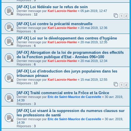
[AF-IX] Loi fédérale sur le refus de soin
Dernier message par
Karl Lacroix-Hanke
«
05 juin 2019, 12:47
Réponses :
12
1
2
[AF-IX] Loi contre la précarité menstruelle
Dernier message par
Karl Lacroix-Hanke
«
20 mai 2019, 12:36
Réponses :
6
[AF-IX] Loi sur le développement des centres d'hygiène
Dernier message par
Karl Lacroix-Hanke
«
20 mai 2019, 12:35
Réponses :
6
[AF-IX] Abrogation de la loi de programmation des effectifs
de la Fonction publique d'Etat - Années 096>100
Dernier message par
Karl Lacroix-Hanke
«
20 mai 2019, 12:34
Réponses :
6
[AF-IX] Loi d'introduction des jurys populaires dans les
tribunaux pénaux
Dernier message par
Karl Lacroix-Hanke
«
15 mai 2019, 12:55
Réponses :
13
1
2
[AF-IX] Traité commercial entre la Frôce et la Grèce
Dernier message par
Eric de Saint-Maurice de Cazevielle
«
30 avr. 2019,
14:39
Réponses :
3
[AF-IX] Loi visant à la suppression du numerus clausus sur
les professions de santé
Dernier message par
Eric de Saint-Maurice de Cazevielle
«
30 avr. 2019,
14:39
Réponses :
3