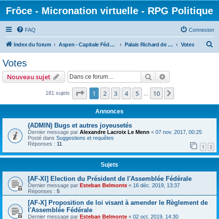
Frôce - Micronation virtuelle - RPG Politique
FAQ
Connexion
R
Index du forum
Aspen - Capitale Fédérale
Palais Richard de Frôce - Assemblée Fédérale
Votes
e
Votes
c
Rechercher
Recherche avanc
Nouveau sujet
h
e
Page
1
sur
10
1
2
3
4
5
10
Suivante
181 sujets
…
r
Annonces
c
(ADMIN) Bugs et autres joyeusetés
h
Dernier message par
Alexandre Lacroix Le Menn
«
07 nov. 2017, 00:25
Posté dans
Suggestions et requêtes
e
Réponses :
11
1
2
r
Sujets
[AF-XI] Election du Président de l'Assemblée Fédérale
Dernier message par
Esteban Belmonte
«
16 déc. 2019, 13:37
Réponses :
5
[AF-X] Proposition de loi visant à amender le Règlement de
l'Assemblée Fédérale
Dernier message par
Esteban Belmonte
«
02 oct. 2019, 14:30