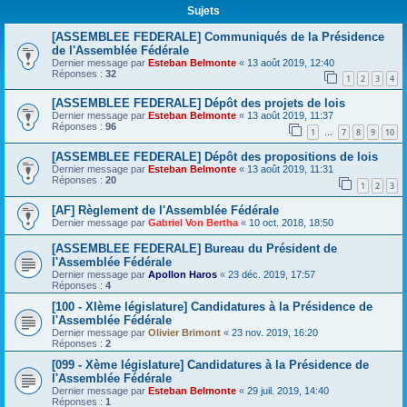
Sujets
[ASSEMBLEE FEDERALE] Communiqués de la Présidence
de l'Assemblée Fédérale
Dernier message par
Esteban Belmonte
«
13 août 2019, 12:40
Réponses :
32
1
2
3
4
[ASSEMBLEE FEDERALE] Dépôt des projets de lois
Dernier message par
Esteban Belmonte
«
13 août 2019, 11:37
Réponses :
96
1
7
8
9
10
…
[ASSEMBLEE FEDERALE] Dépôt des propositions de lois
Dernier message par
Esteban Belmonte
«
13 août 2019, 11:31
Réponses :
20
1
2
3
[AF] Règlement de l'Assemblée Fédérale
Dernier message par
Gabriel Von Bertha
«
10 oct. 2018, 18:50
[ASSEMBLEE FEDERALE] Bureau du Président de
l'Assemblée Fédérale
Dernier message par
Apollon Haros
«
23 déc. 2019, 17:57
Réponses :
4
[100 - XIème législature] Candidatures à la Présidence de
l'Assemblée Fédérale
Dernier message par
Olivier Brimont
«
23 nov. 2019, 16:20
Réponses :
2
[099 - Xème législature] Candidatures à la Présidence de
l'Assemblée Fédérale
Dernier message par
Esteban Belmonte
«
29 juil. 2019, 14:40
Réponses :
1