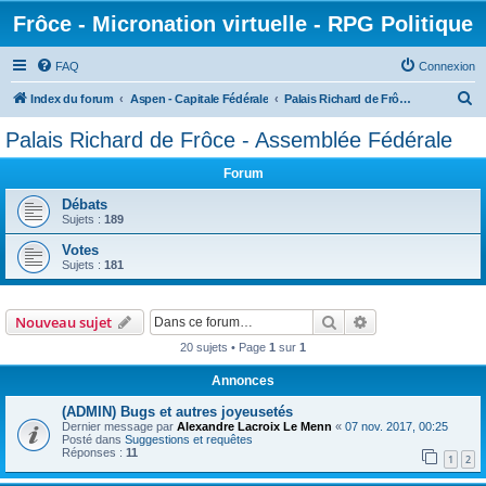
Frôce - Micronation virtuelle - RPG Politique
FAQ
Connexion
R
Index du forum
Aspen - Capitale Fédérale
Palais Richard de Frôce - Assemblée Fédérale
e
Palais Richard de Frôce - Assemblée Fédérale
c
Forum
h
e
Débats
Sujets :
189
r
Votes
c
Sujets :
181
h
e
Rechercher
Recherche avanc
Nouveau sujet
r
20 sujets • Page
1
sur
1
Annonces
(ADMIN) Bugs et autres joyeusetés
Dernier message par
Alexandre Lacroix Le Menn
«
07 nov. 2017, 00:25
Posté dans
Suggestions et requêtes
Réponses :
11
1
2