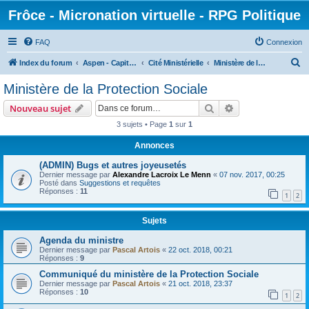
Frôce - Micronation virtuelle - RPG Politique
FAQ
Connexion
R
Index du forum
Aspen - Capitale Fédérale
Cité Ministérielle
Ministère de la Protection Sociale
e
Ministère de la Protection Sociale
c
Rechercher
Recherche avanc
Nouveau sujet
h
3 sujets • Page
1
sur
1
e
Annonces
r
c
(ADMIN) Bugs et autres joyeusetés
Dernier message par
Alexandre Lacroix Le Menn
«
07 nov. 2017, 00:25
h
Posté dans
Suggestions et requêtes
Réponses :
11
e
1
2
r
Sujets
Agenda du ministre
Dernier message par
Pascal Artois
«
22 oct. 2018, 00:21
Réponses :
9
Communiqué du ministère de la Protection Sociale
Dernier message par
Pascal Artois
«
21 oct. 2018, 23:37
Réponses :
10
1
2