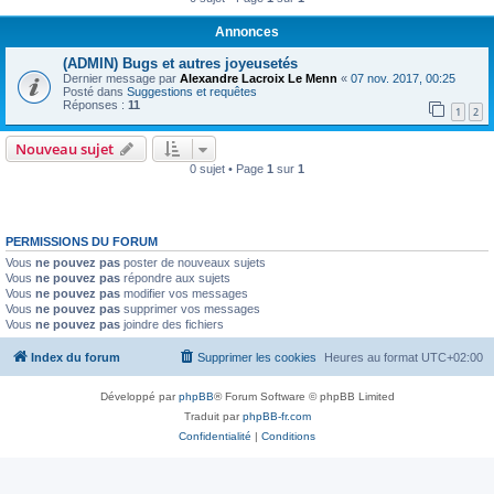
Annonces
(ADMIN) Bugs et autres joyeusetés
Dernier message par
Alexandre Lacroix Le Menn
«
07 nov. 2017, 00:25
Posté dans
Suggestions et requêtes
Réponses :
11
1
2
Nouveau sujet
0 sujet • Page
1
sur
1
PERMISSIONS DU FORUM
Vous
ne pouvez pas
poster de nouveaux sujets
Vous
ne pouvez pas
répondre aux sujets
Vous
ne pouvez pas
modifier vos messages
Vous
ne pouvez pas
supprimer vos messages
Vous
ne pouvez pas
joindre des fichiers
Index du forum
Supprimer les cookies
Heures au format
UTC+02:00
Développé par
phpBB
® Forum Software © phpBB Limited
Traduit par
phpBB-fr.com
Confidentialité
|
Conditions