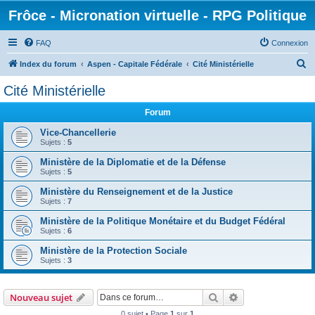
Frôce - Micronation virtuelle - RPG Politique
FAQ
Connexion
R
Index du forum
Aspen - Capitale Fédérale
Cité Ministérielle
e
Cité Ministérielle
c
Forum
h
e
Vice-Chancellerie
Sujets :
5
r
Ministère de la Diplomatie et de la Défense
c
Sujets :
5
h
Ministère du Renseignement et de la Justice
e
Sujets :
7
r
Ministère de la Politique Monétaire et du Budget Fédéral
Sujets :
6
Ministère de la Protection Sociale
Sujets :
3
Rechercher
Recherche avanc
Nouveau sujet
0 sujet • Page
1
sur
1