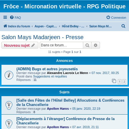
Frôce - Micronation virtuelle - RPG Politique
FAQ
Connexion
R
Index du forum
Aspen - Capitale Fédérale
Hôtel Belley - Chancelier Suprême
Salon Mays Madarjeen - Presse
e
Salon Mays Madarjeen - Presse
c
Rechercher
Recherche avanc
Nouveau sujet
h
11 sujets • Page
1
sur
1
e
Annonces
r
c
(ADMIN) Bugs et autres joyeusetés
Dernier message par
Alexandre Lacroix Le Menn
«
07 nov. 2017, 00:25
h
Posté dans
Suggestions et requêtes
Réponses :
11
e
1
2
r
Sujets
[Salle des Fêtes de l'Hôtel Belley] Allocutions & Conférences
de la Chancellerie
Dernier message par
Apollon Haros
«
05 janv. 2020, 22:19
Réponses :
8
[Déplacements à l'étranger] Conférence de Presse de la
Chancellerie
Dernier message par
Apollon Haros
«
07 avr. 2019, 21:11