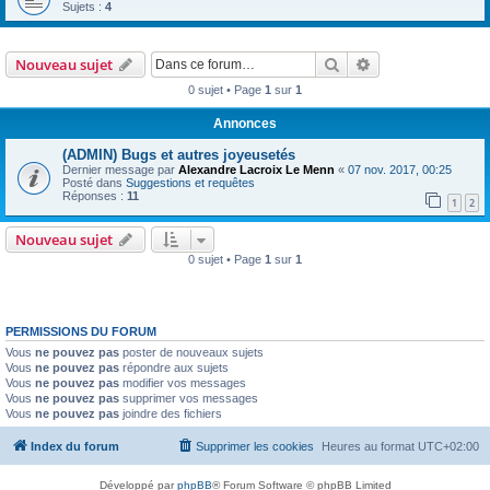
Sujets :
4
Rechercher
Recherche avanc
Nouveau sujet
0 sujet • Page
1
sur
1
Annonces
(ADMIN) Bugs et autres joyeusetés
Dernier message par
Alexandre Lacroix Le Menn
«
07 nov. 2017, 00:25
Posté dans
Suggestions et requêtes
Réponses :
11
1
2
Nouveau sujet
0 sujet • Page
1
sur
1
PERMISSIONS DU FORUM
Vous
ne pouvez pas
poster de nouveaux sujets
Vous
ne pouvez pas
répondre aux sujets
Vous
ne pouvez pas
modifier vos messages
Vous
ne pouvez pas
supprimer vos messages
Vous
ne pouvez pas
joindre des fichiers
Index du forum
Supprimer les cookies
Heures au format
UTC+02:00
Développé par
phpBB
® Forum Software © phpBB Limited