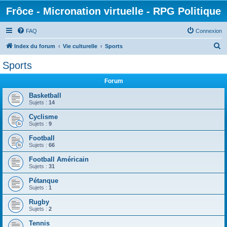
Frôce - Micronation virtuelle - RPG Politique
FAQ
Connexion
R
Index du forum
Vie culturelle
Sports
e
Sports
c
Forum
h
e
Basketball
Sujets :
14
r
Cyclisme
c
Sujets :
9
h
Football
e
Sujets :
66
r
Football Américain
Sujets :
31
Pétanque
Sujets :
1
Rugby
Sujets :
2
Tennis