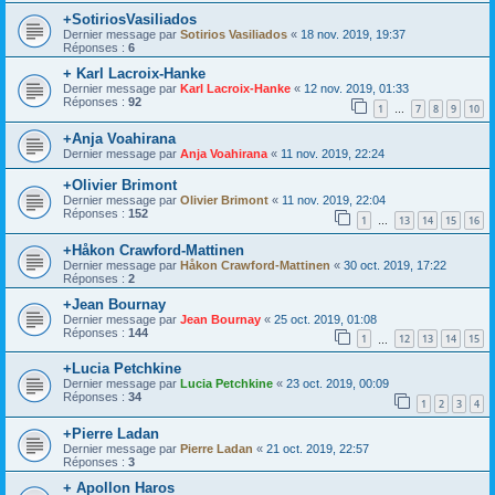
+SotiriosVasiliados
Dernier message par
Sotirios Vasiliados
«
18 nov. 2019, 19:37
Réponses :
6
+ Karl Lacroix-Hanke
Dernier message par
Karl Lacroix-Hanke
«
12 nov. 2019, 01:33
Réponses :
92
1
7
8
9
10
…
+Anja Voahirana
Dernier message par
Anja Voahirana
«
11 nov. 2019, 22:24
+Olivier Brimont
Dernier message par
Olivier Brimont
«
11 nov. 2019, 22:04
Réponses :
152
1
13
14
15
16
…
+Håkon Crawford-Mattinen
Dernier message par
Håkon Crawford-Mattinen
«
30 oct. 2019, 17:22
Réponses :
2
+Jean Bournay
Dernier message par
Jean Bournay
«
25 oct. 2019, 01:08
Réponses :
144
1
12
13
14
15
…
+Lucia Petchkine
Dernier message par
Lucia Petchkine
«
23 oct. 2019, 00:09
Réponses :
34
1
2
3
4
+Pierre Ladan
Dernier message par
Pierre Ladan
«
21 oct. 2019, 22:57
Réponses :
3
+ Apollon Haros