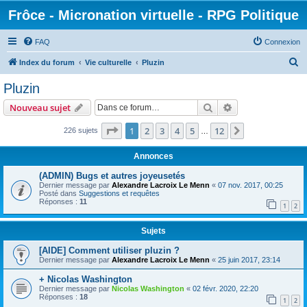
Frôce - Micronation virtuelle - RPG Politique
FAQ
Connexion
R
Index du forum
Vie culturelle
Pluzin
e
Pluzin
c
Rechercher
Recherche avanc
Nouveau sujet
h
e
Page
1
sur
12
1
2
3
4
5
12
Suivante
226 sujets
…
r
Annonces
c
(ADMIN) Bugs et autres joyeusetés
h
Dernier message par
Alexandre Lacroix Le Menn
«
07 nov. 2017, 00:25
Posté dans
Suggestions et requêtes
e
Réponses :
11
1
2
r
Sujets
[AIDE] Comment utiliser pluzin ?
Dernier message par
Alexandre Lacroix Le Menn
«
25 juin 2017, 23:14
+ Nicolas Washington
Dernier message par
Nicolas Washington
«
02 févr. 2020, 22:20
Réponses :
18
1
2