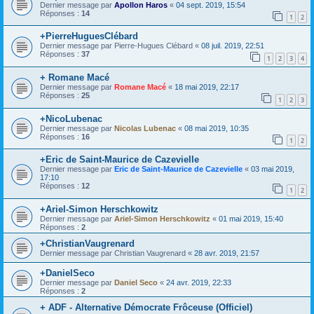
Dernier message par
Apollon Haros
«
04 sept. 2019, 15:54
Réponses :
14
1
2
+PierreHuguesClébard
Dernier message par
Pierre-Hugues Clébard
«
08 juil. 2019, 22:51
Réponses :
37
1
2
3
4
+ Romane Macé
Dernier message par
Romane Macé
«
18 mai 2019, 22:17
Réponses :
25
1
2
3
+NicoLubenac
Dernier message par
Nicolas Lubenac
«
08 mai 2019, 10:35
Réponses :
16
1
2
+Eric de Saint-Maurice de Cazevielle
Dernier message par
Eric de Saint-Maurice de Cazevielle
«
03 mai 2019,
17:10
Réponses :
12
1
2
+Ariel-Simon Herschkowitz
Dernier message par
Ariel-Simon Herschkowitz
«
01 mai 2019, 15:40
Réponses :
2
+ChristianVaugrenard
Dernier message par
Christian Vaugrenard
«
28 avr. 2019, 21:57
+DanielSeco
Dernier message par
Daniel Seco
«
24 avr. 2019, 22:33
Réponses :
2
+ ADF - Alternative Démocrate Frôceuse (Officiel)