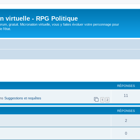
n virtuelle - RPG Politique
rum, gratuit. Micronation virtuelle, vous y faites évoluer votre personnage pour
 l'état.
cher
cherche avancée
RÉPONSES
11
ans
Suggestions et requêtes
1
2
RÉPONSES
2
0