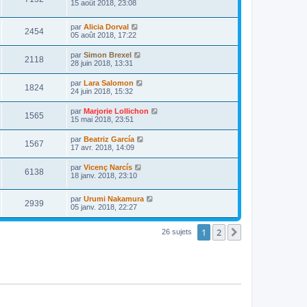
15 août 2018, 23:08
par
Alicia Dorval
2454
05 août 2018, 17:22
par
Simon Brexel
2118
28 juin 2018, 13:31
par
Lara Salomon
1824
24 juin 2018, 15:32
par
Marjorie Lollichon
1565
15 mai 2018, 23:51
par
Beatriz García
1567
17 avr. 2018, 14:09
par
Vicenç Narcís
6138
18 janv. 2018, 23:10
par
Urumi Nakamura
2939
05 janv. 2018, 22:27
1
2
Suivante
26 sujets