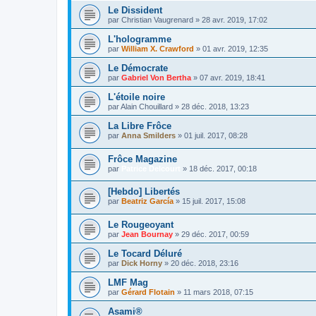
Le Dissident
par
Christian Vaugrenard
»
28 avr. 2019, 17:02
L'hologramme
par
William X. Crawford
»
01 avr. 2019, 12:35
Le Démocrate
par
Gabriel Von Bertha
»
07 avr. 2019, 18:41
L'étoile noire
par
Alain Chouillard
»
28 déc. 2018, 13:23
La Libre Frôce
par
Anna Smilders
»
01 juil. 2017, 08:28
Frôce Magazine
par
Patrice Delcourt
»
18 déc. 2017, 00:18
[Hebdo] Libertés
par
Beatriz García
»
15 juil. 2017, 15:08
Le Rougeoyant
par
Jean Bournay
»
29 déc. 2017, 00:59
Le Tocard Déluré
par
Dick Horny
»
20 déc. 2018, 23:16
LMF Mag
par
Gérard Flotain
»
11 mars 2018, 07:15
Asami®