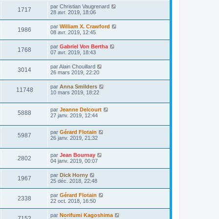
par
Christian Vaugrenard
1717
28 avr. 2019, 18:06
par
William X. Crawford
1986
08 avr. 2019, 12:45
par
Gabriel Von Bertha
1768
07 avr. 2019, 18:43
par
Alain Chouillard
3014
26 mars 2019, 22:20
par
Anna Smilders
11748
10 mars 2019, 18:22
par
Jeanne Delcourt
5888
27 janv. 2019, 12:44
par
Gérard Flotain
5987
26 janv. 2019, 21:32
par
Jean Bournay
2802
04 janv. 2019, 00:07
par
Dick Horny
1967
25 déc. 2018, 22:48
par
Gérard Flotain
2338
22 oct. 2018, 16:50
par
Norifumi Kagoshima
7152