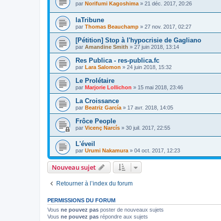
par
Norifumi Kagoshima
»
21 déc. 2017, 20:26
laTribune
par
Thomas Beauchamp
»
27 nov. 2017, 02:27
[Pétition] Stop à l'hypocrisie de Gagliano
par
Amandine Smith
»
27 juin 2018, 13:14
Res Publica - res-publica.fc
par
Lara Salomon
»
24 juin 2018, 15:32
Le Prolétaire
par
Marjorie Lollichon
»
15 mai 2018, 23:46
La Croissance
par
Beatriz García
»
17 avr. 2018, 14:05
Frôce People
par
Vicenç Narcís
»
30 juil. 2017, 22:55
L'éveil
par
Urumi Nakamura
»
04 oct. 2017, 12:23
Nouveau sujet
Retourner à l’index du forum
PERMISSIONS DU FORUM
Vous
ne pouvez pas
poster de nouveaux sujets
Vous
ne pouvez pas
répondre aux sujets