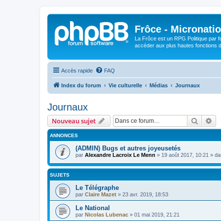
Frôce - Micronatio
La Frôce est un RPG Politique par fo
accéder aux plus hautes fonctions de
Accès rapide
FAQ
Index du forum
Vie culturelle
Médias
Journaux
Journaux
Recher
Re
Nouveau sujet
ANNONCES
(ADMIN) Bugs et autres joyeusetés
par
Alexandre Lacroix Le Menn
»
19 août 2017, 10:21
» d
SUJETS
Le Télégraphe
par
Claire Mazet
»
23 avr. 2019, 18:53
Le National
par
Nicolas Lubenac
»
01 mai 2019, 21:21