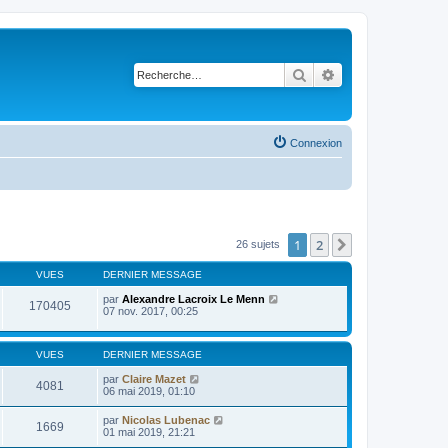
Rechercher
Recherche avancé
Connexion
1
2
Suivante
26 sujets
VUES
DERNIER MESSAGE
par
Alexandre Lacroix Le Menn
170405
07 nov. 2017, 00:25
VUES
DERNIER MESSAGE
par
Claire Mazet
4081
06 mai 2019, 01:10
par
Nicolas Lubenac
1669
01 mai 2019, 21:21