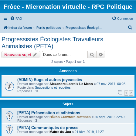
Frôce - Micronation virtuelle - RPG Politique
FAQ
Connexion
R
Index du forum
Partis politiques
Progressistes Écologistes Travailleurs Animalistes (PETA)
e
Progressistes Écologistes Travailleurs
c
Animalistes (PETA)
h
Rechercher
Recherche avanc
Nouveau sujet
e
2 sujets • Page
1
sur
1
r
Annonces
c
h
(ADMIN) Bugs et autres joyeusetés
Dernier message par
Alexandre Lacroix Le Menn
«
07 nov. 2017, 00:25
e
Posté dans
Suggestions et requêtes
Réponses :
11
1
2
r
Sujets
[PETA] Présentation et adhésions
Dernier message par
Håkon Crawford-Mattinen
«
26 sept. 2019, 22:40
Réponses :
3
[PETA] Communiqués de presse
Dernier message par
Maître du Jeu
«
21 févr. 2019, 14:27