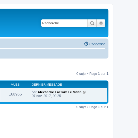
Rechercher
Recherche avancé
Connexion
0 sujet • Page
1
sur
1
VUES
DERNIER MESSAGE
par
Alexandre Lacroix Le Menn
168966
07 nov. 2017, 00:25
0 sujet • Page
1
sur
1