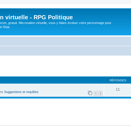
n virtuelle - RPG Politique
rum, gratuit. Micronation virtuelle, vous y faites évoluer votre personnage pour
 l'état.
cher
cherche avancée
RÉPONSES
11
ans
Suggestions et requêtes
1
2