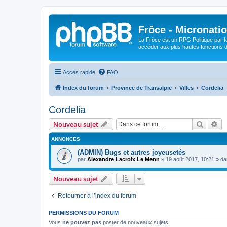
Frôce - Micronatio
La Frôce est un RPG Politique par fo
accéder aux plus hautes fonctions de
Accès rapide
FAQ
Index du forum
Province de Transalpie
Villes
Cordelia
Cordelia
Recher
Re
Nouveau sujet
ANNONCES
(ADMIN) Bugs et autres joyeusetés
par
Alexandre Lacroix Le Menn
»
19 août 2017, 10:21
» d
Nouveau sujet
Retourner à l’index du forum
PERMISSIONS DU FORUM
Vous
ne pouvez pas
poster de nouveaux sujets