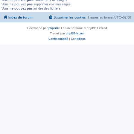
Vous
ne pouvez pas
supprimer vos messages
Vous
ne pouvez pas
joindre des fichiers
Index du forum
Supprimer les cookies
Heures au format
UTC+02:00
Développé par
phpBB
® Forum Software © phpBB Limited
Traduit par
phpBB-fr.com
Confidentialité
|
Conditions