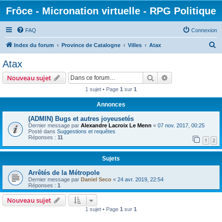
Frôce - Micronation virtuelle - RPG Politique
FAQ
Connexion
R
Index du forum
Province de Catalogne
Villes
Atax
e
Atax
c
Rechercher
Recherche avanc
Nouveau sujet
h
1 sujet • Page
1
sur
1
e
Annonces
r
c
(ADMIN) Bugs et autres joyeusetés
Dernier message par
Alexandre Lacroix Le Menn
«
07 nov. 2017, 00:25
h
Posté dans
Suggestions et requêtes
Réponses :
11
e
1
2
r
Sujets
Arrêtés de la Métropole
Dernier message par
Daniel Seco
«
24 avr. 2019, 22:54
Réponses :
1
Nouveau sujet
1 sujet • Page
1
sur
1