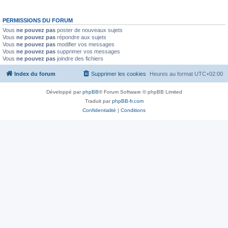
PERMISSIONS DU FORUM
Vous
ne pouvez pas
poster de nouveaux sujets
Vous
ne pouvez pas
répondre aux sujets
Vous
ne pouvez pas
modifier vos messages
Vous
ne pouvez pas
supprimer vos messages
Vous
ne pouvez pas
joindre des fichiers
Index du forum
Supprimer les cookies
Heures au format
UTC+02:00
Développé par
phpBB
® Forum Software © phpBB Limited
Traduit par
phpBB-fr.com
Confidentialité
|
Conditions