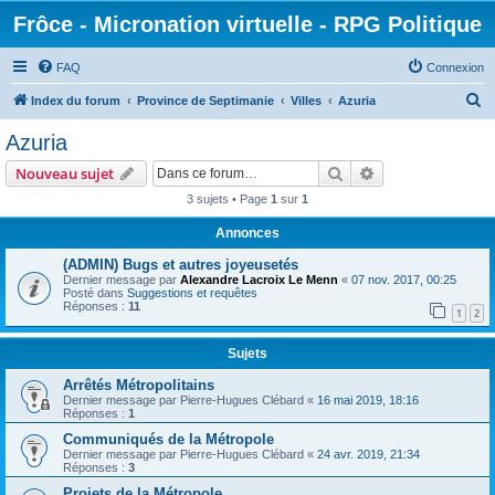
Frôce - Micronation virtuelle - RPG Politique
FAQ
Connexion
R
Index du forum
Province de Septimanie
Villes
Azuria
e
Azuria
c
Rechercher
Recherche avanc
Nouveau sujet
h
3 sujets • Page
1
sur
1
e
Annonces
r
c
(ADMIN) Bugs et autres joyeusetés
Dernier message par
Alexandre Lacroix Le Menn
«
07 nov. 2017, 00:25
h
Posté dans
Suggestions et requêtes
Réponses :
11
e
1
2
r
Sujets
Arrêtés Métropolitains
Dernier message par
Pierre-Hugues Clébard
«
16 mai 2019, 18:16
Réponses :
1
Communiqués de la Métropole
Dernier message par
Pierre-Hugues Clébard
«
24 avr. 2019, 21:34
Réponses :
3
Projets de la Métropole