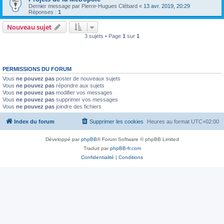
Dernier message par
Pierre-Hugues Clébard
«
13 avr. 2019, 20:29
Réponses :
1
Nouveau sujet
3 sujets • Page
1
sur
1
PERMISSIONS DU FORUM
Vous
ne pouvez pas
poster de nouveaux sujets
Vous
ne pouvez pas
répondre aux sujets
Vous
ne pouvez pas
modifier vos messages
Vous
ne pouvez pas
supprimer vos messages
Vous
ne pouvez pas
joindre des fichiers
Index du forum
Supprimer les cookies
Heures au format
UTC+02:00
Développé par
phpBB
® Forum Software © phpBB Limited
Traduit par
phpBB-fr.com
Confidentialité
|
Conditions