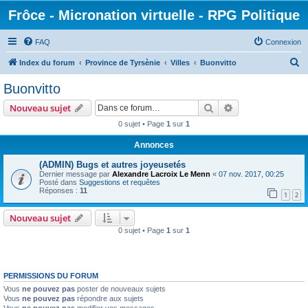
Frôce - Micronation virtuelle - RPG Politique
FAQ
Connexion
R
Index du forum
Province de Tyrsènie
Villes
Buonvitto
e
Buonvitto
c
Rechercher
Recherche avanc
Nouveau sujet
h
0 sujet • Page
1
sur
1
e
Annonces
r
c
(ADMIN) Bugs et autres joyeusetés
Dernier message par
Alexandre Lacroix Le Menn
«
07 nov. 2017, 00:25
h
Posté dans
Suggestions et requêtes
Réponses :
11
e
1
2
r
Nouveau sujet
0 sujet • Page
1
sur
1
PERMISSIONS DU FORUM
Vous
ne pouvez pas
poster de nouveaux sujets
Vous
ne pouvez pas
répondre aux sujets
Vous
ne pouvez pas
modifier vos messages