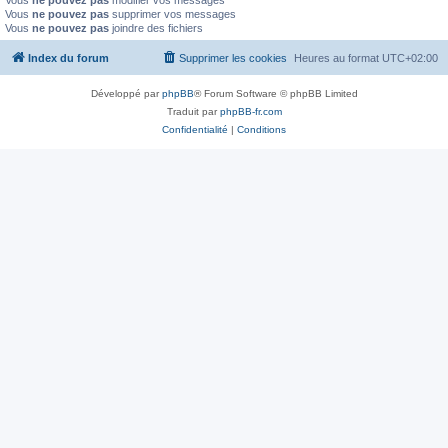
Vous
ne pouvez pas
supprimer vos messages
Vous
ne pouvez pas
joindre des fichiers
Index du forum
Supprimer les cookies
Heures au format
UTC+02:00
Développé par
phpBB
® Forum Software © phpBB Limited
Traduit par
phpBB-fr.com
Confidentialité
|
Conditions