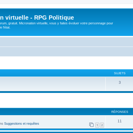
n virtuelle - RPG Politique
rum, gratuit. Micronation virtuelle, vous y faites évoluer votre personnage pour
 l'état.
SUJETS
3
cher
cherche avancée
RÉPONSES
11
ans
Suggestions et requêtes
1
2