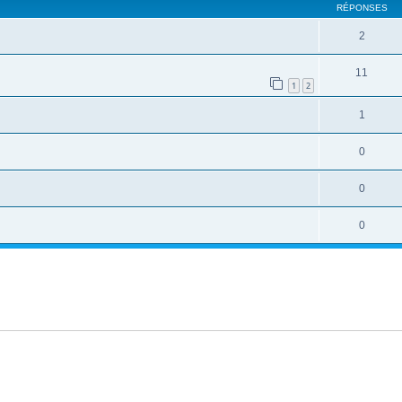
RÉPONSES
2
11
1
2
1
0
0
0