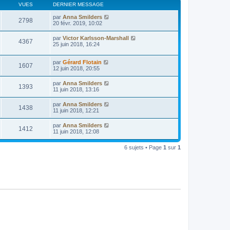
e
VUES
DERNIER MESSAGE
s
s
par
Anna Smilders
a
2798
20 févr. 2019, 10:02
g
e
par
Victor Karlsson-Marshall
4367
25 juin 2018, 16:24
par
Gérard Flotain
1607
12 juin 2018, 20:55
par
Anna Smilders
1393
11 juin 2018, 13:16
par
Anna Smilders
1438
11 juin 2018, 12:21
par
Anna Smilders
1412
11 juin 2018, 12:08
6 sujets • Page
1
sur
1