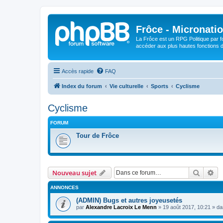
Frôce - Micronatio
La Frôce est un RPG Politique par fo
accéder aux plus hautes fonctions de
Accès rapide
FAQ
Index du forum
Vie culturelle
Sports
Cyclisme
Cyclisme
FORUM
Tour de Frôce
Recher
Re
Nouveau sujet
ANNONCES
(ADMIN) Bugs et autres joyeusetés
par
Alexandre Lacroix Le Menn
»
19 août 2017, 10:21
» d