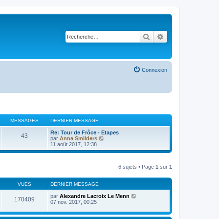
Rechercher
Recherche avancé
Connexion
MESSAGES
DERNIER MESSAGE
Re: Tour de Frôce - Etapes
43
V
par
Anna Smilders
o
11 août 2017, 12:38
i
r
l
6 sujets • Page
1
sur
1
e
d
e
VUES
DERNIER MESSAGE
r
n
par
Alexandre Lacroix Le Menn
i
170409
07 nov. 2017, 00:25
e
r
m