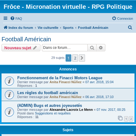
Frôce - Micronation virtuelle - RPG Politique
FAQ
Connexion
R
Index du forum
Vie culturelle
Sports
Football Américain
e
Football Américain
c
Rechercher
Recherche avanc
Nouveau sujet
h
e
1
2
Suivante
29 sujets
r
Annonces
c
Fonctionnement de la Finacci Motors League
h
Dernier message par
Anita Finacci Núñez
«
07 avr. 2018, 15:04
Réponses :
1
e
Les règles du football américain
r
Dernier message par
Anita Finacci Núñez
«
06 avr. 2018, 17:10
(ADMIN) Bugs et autres joyeusetés
Dernier message par
Alexandre Lacroix Le Menn
«
07 nov. 2017, 00:25
Posté dans
Suggestions et requêtes
Réponses :
11
1
2
Sujets