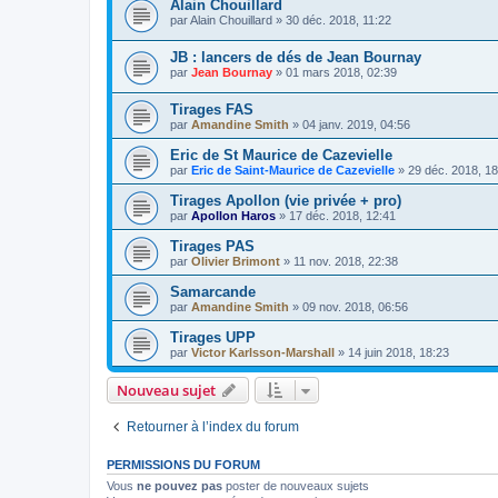
Alain Chouillard
par
Alain Chouillard
»
30 déc. 2018, 11:22
JB : lancers de dés de Jean Bournay
par
Jean Bournay
»
01 mars 2018, 02:39
Tirages FAS
par
Amandine Smith
»
04 janv. 2019, 04:56
Eric de St Maurice de Cazevielle
par
Eric de Saint-Maurice de Cazevielle
»
29 déc. 2018, 18
Tirages Apollon (vie privée + pro)
par
Apollon Haros
»
17 déc. 2018, 12:41
Tirages PAS
par
Olivier Brimont
»
11 nov. 2018, 22:38
Samarcande
par
Amandine Smith
»
09 nov. 2018, 06:56
Tirages UPP
par
Victor Karlsson-Marshall
»
14 juin 2018, 18:23
Nouveau sujet
Retourner à l’index du forum
PERMISSIONS DU FORUM
Vous
ne pouvez pas
poster de nouveaux sujets