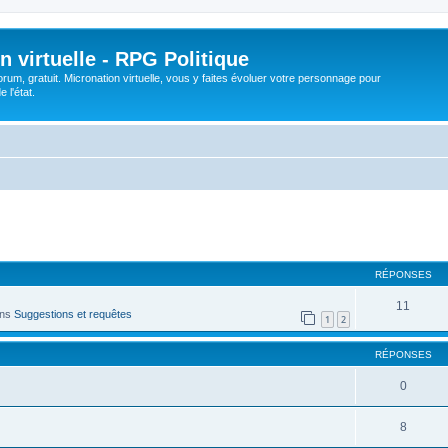
n virtuelle - RPG Politique
rum, gratuit. Micronation virtuelle, vous y faites évoluer votre personnage pour
 l'état.
cher
cherche avancée
RÉPONSES
11
ans
Suggestions et requêtes
1
2
RÉPONSES
0
8