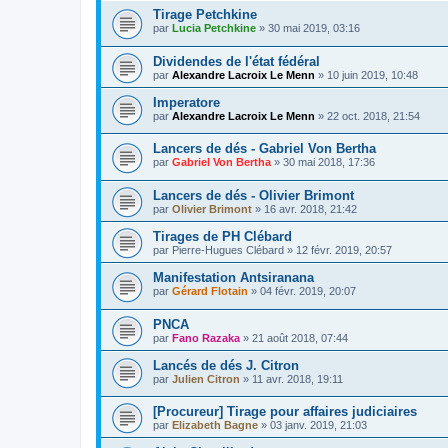
Tirage Petchkine
par
Lucia Petchkine
»
30 mai 2019, 03:16
Dividendes de l'état fédéral
par
Alexandre Lacroix Le Menn
»
10 juin 2019, 10:48
Imperatore
par
Alexandre Lacroix Le Menn
»
22 oct. 2018, 21:54
Lancers de dés - Gabriel Von Bertha
par
Gabriel Von Bertha
»
30 mai 2018, 17:36
Lancers de dés - Olivier Brimont
par
Olivier Brimont
»
16 avr. 2018, 21:42
Tirages de PH Clébard
par
Pierre-Hugues Clébard
»
12 févr. 2019, 20:57
Manifestation Antsiranana
par
Gérard Flotain
»
04 févr. 2019, 20:07
PNCA
par
Fano Razaka
»
21 août 2018, 07:44
Lancés de dés J. Citron
par
Julien Citron
»
11 avr. 2018, 19:11
[Procureur] Tirage pour affaires judiciaires
par
Elizabeth Bagne
»
03 janv. 2019, 21:03