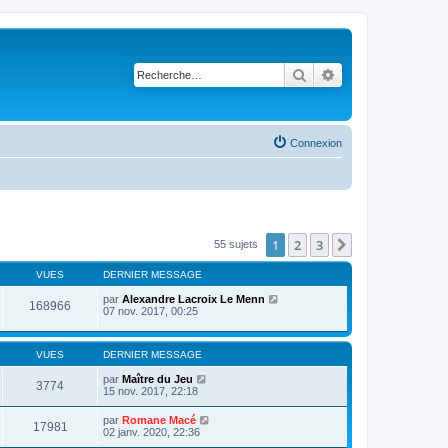
Rechercher
Recherche avancé
Connexion
1
2
3
Suivante
55 sujets
VUES
DERNIER MESSAGE
par
Alexandre Lacroix Le Menn
168966
07 nov. 2017, 00:25
VUES
DERNIER MESSAGE
par
Maître du Jeu
3774
15 nov. 2017, 22:18
par
Romane Macé
17981
02 janv. 2020, 22:36