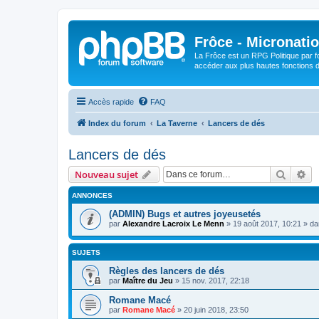
Frôce - Micronatio
La Frôce est un RPG Politique par fo
accéder aux plus hautes fonctions de
Accès rapide
FAQ
Index du forum
La Taverne
Lancers de dés
Lancers de dés
Recher
Re
Nouveau sujet
ANNONCES
(ADMIN) Bugs et autres joyeusetés
par
Alexandre Lacroix Le Menn
»
19 août 2017, 10:21
» d
SUJETS
Règles des lancers de dés
par
Maître du Jeu
»
15 nov. 2017, 22:18
Romane Macé
par
Romane Macé
»
20 juin 2018, 23:50