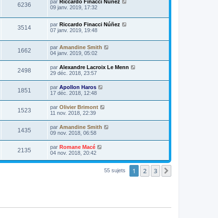
par
Riccardo Finacci Núñez
6236
09 janv. 2019, 17:32
par
Riccardo Finacci Núñez
3514
07 janv. 2019, 19:48
par
Amandine Smith
1662
04 janv. 2019, 05:02
par
Alexandre Lacroix Le Menn
2498
29 déc. 2018, 23:57
par
Apollon Haros
1851
17 déc. 2018, 12:48
par
Olivier Brimont
1523
11 nov. 2018, 22:39
par
Amandine Smith
1435
09 nov. 2018, 06:58
par
Romane Macé
2135
04 nov. 2018, 20:42
1
2
3
Suivante
55 sujets