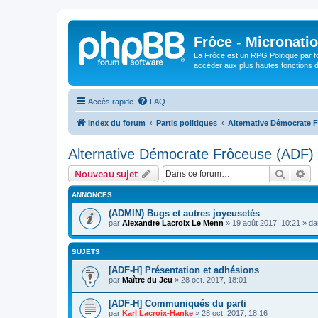
Frôce - Micronatio
La Frôce est un RPG Politique par fo
accéder aux plus hautes fonctions de
Accès rapide
FAQ
Index du forum
Partis politiques
Alternative Démocrate 
Alternative Démocrate Frôceuse (ADF)
Recher
Re
Nouveau sujet
ANNONCES
(ADMIN) Bugs et autres joyeusetés
par
Alexandre Lacroix Le Menn
»
19 août 2017, 10:21
» d
SUJETS
[ADF-H] Présentation et adhésions
par
Maître du Jeu
»
28 oct. 2017, 18:01
[ADF-H] Communiqués du parti
par
Karl Lacroix-Hanke
»
28 oct. 2017, 18:16