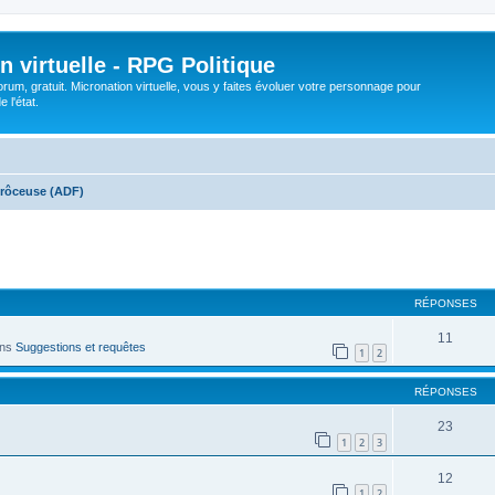
n virtuelle - RPG Politique
rum, gratuit. Micronation virtuelle, vous y faites évoluer votre personnage pour
 l'état.
Frôceuse (ADF)
cher
cherche avancée
RÉPONSES
11
ans
Suggestions et requêtes
1
2
RÉPONSES
23
1
2
3
12
1
2