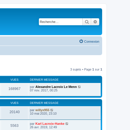
Rechercher
Recherche avancé
Connexion
3 sujets • Page
1
sur
1
VUES
DERNIER MESSAGE
par
Alexandre Lacroix Le Menn
168967
07 nov. 2017, 00:25
VUES
DERNIER MESSAGE
par
willyx955
20140
10 mai 2020, 23:10
par
Karl Lacroix-Hanke
5563
26 avr. 2019, 12:49