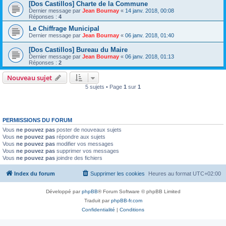
[Dos Castillos] Charte de la Commune
Dernier message par
Jean Bournay
«
14 janv. 2018, 00:08
Réponses :
4
Le Chiffrage Municipal
Dernier message par
Jean Bournay
«
06 janv. 2018, 01:40
[Dos Castillos] Bureau du Maire
Dernier message par
Jean Bournay
«
06 janv. 2018, 01:13
Réponses :
2
Nouveau sujet
5 sujets • Page
1
sur
1
PERMISSIONS DU FORUM
Vous
ne pouvez pas
poster de nouveaux sujets
Vous
ne pouvez pas
répondre aux sujets
Vous
ne pouvez pas
modifier vos messages
Vous
ne pouvez pas
supprimer vos messages
Vous
ne pouvez pas
joindre des fichiers
Index du forum
Supprimer les cookies
Heures au format
UTC+02:00
Développé par
phpBB
® Forum Software © phpBB Limited
Traduit par
phpBB-fr.com
Confidentialité
|
Conditions