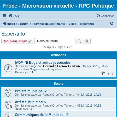
Frôce - Micronation virtuelle - RPG Politique
FAQ
Connexion
R
Index du forum
Province de Septimanie
Villes
Espéranto
e
Espéranto
c
Rechercher
Recherche avanc
Nouveau sujet
h
5 sujets • Page
1
sur
1
e
Annonces
r
c
(ADMIN) Bugs et autres joyeusetés
Dernier message par
Alexandre Lacroix Le Menn
«
07 nov. 2017, 00:25
h
Posté dans
Suggestions et requêtes
Réponses :
11
e
1
2
r
Sujets
Projets municipaux
Dernier message par
Raquel Ordóñez Tercero
«
04 juin 2018, 14:19
Arrêtés Municipaux
Dernier message par
Raquel Ordóñez Tercero
«
03 juin 2018, 04:52
Réponses :
3
Communiqués de la Municipalité