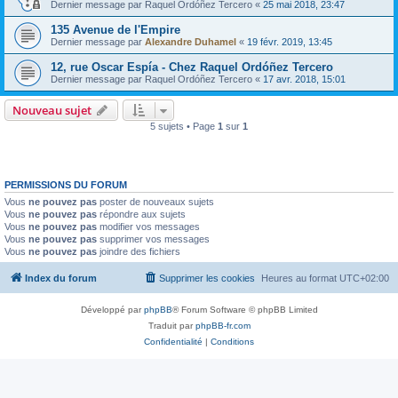
Dernier message par
Raquel Ordóñez Tercero
«
25 mai 2018, 23:47
135 Avenue de l'Empire
Dernier message par
Alexandre Duhamel
«
19 févr. 2019, 13:45
12, rue Oscar Espía - Chez Raquel Ordóñez Tercero
Dernier message par
Raquel Ordóñez Tercero
«
17 avr. 2018, 15:01
Nouveau sujet
5 sujets • Page
1
sur
1
PERMISSIONS DU FORUM
Vous
ne pouvez pas
poster de nouveaux sujets
Vous
ne pouvez pas
répondre aux sujets
Vous
ne pouvez pas
modifier vos messages
Vous
ne pouvez pas
supprimer vos messages
Vous
ne pouvez pas
joindre des fichiers
Index du forum
Supprimer les cookies
Heures au format
UTC+02:00
Développé par
phpBB
® Forum Software © phpBB Limited
Traduit par
phpBB-fr.com
Confidentialité
|
Conditions