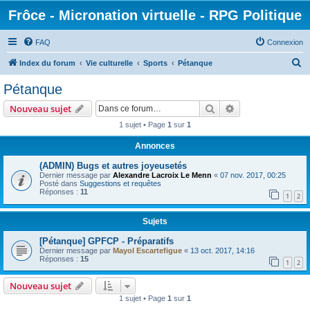
Frôce - Micronation virtuelle - RPG Politique
FAQ
Connexion
R
Index du forum
Vie culturelle
Sports
Pétanque
e
Pétanque
c
Rechercher
Recherche avanc
Nouveau sujet
h
1 sujet • Page
1
sur
1
e
Annonces
r
c
(ADMIN) Bugs et autres joyeusetés
Dernier message par
Alexandre Lacroix Le Menn
«
07 nov. 2017, 00:25
h
Posté dans
Suggestions et requêtes
Réponses :
11
e
1
2
r
Sujets
[Pétanque] GPFCP - Préparatifs
Dernier message par
Mayol Escartefigue
«
13 oct. 2017, 14:16
Réponses :
15
1
2
Nouveau sujet
1 sujet • Page
1
sur
1