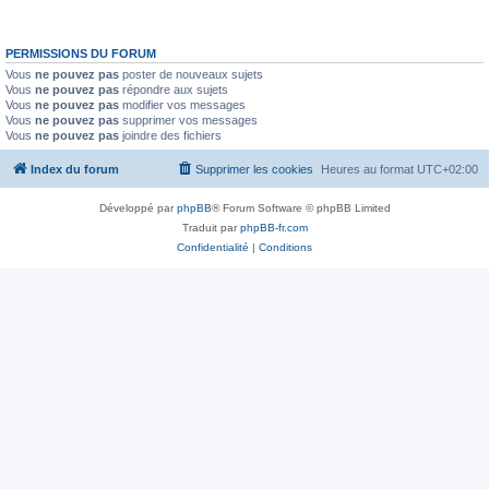
PERMISSIONS DU FORUM
Vous
ne pouvez pas
poster de nouveaux sujets
Vous
ne pouvez pas
répondre aux sujets
Vous
ne pouvez pas
modifier vos messages
Vous
ne pouvez pas
supprimer vos messages
Vous
ne pouvez pas
joindre des fichiers
Index du forum
Supprimer les cookies
Heures au format
UTC+02:00
Développé par
phpBB
® Forum Software © phpBB Limited
Traduit par
phpBB-fr.com
Confidentialité
|
Conditions