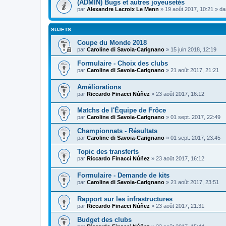
(ADMIN) Bugs et autres joyeusetés
par
Alexandre Lacroix Le Menn
»
19 août 2017, 10:21
» d
SUJETS
Coupe du Monde 2018
par
Caroline di Savoia-Carignano
»
15 juin 2018, 12:19
Formulaire - Choix des clubs
par
Caroline di Savoia-Carignano
»
21 août 2017, 21:21
Améliorations
par
Riccardo Finacci Núñez
»
23 août 2017, 16:12
Matchs de l'Équipe de Frôce
par
Caroline di Savoia-Carignano
»
01 sept. 2017, 22:49
Championnats - Résultats
par
Caroline di Savoia-Carignano
»
01 sept. 2017, 23:45
Topic des transferts
par
Riccardo Finacci Núñez
»
23 août 2017, 16:12
Formulaire - Demande de kits
par
Caroline di Savoia-Carignano
»
21 août 2017, 23:51
Rapport sur les infrastructures
par
Riccardo Finacci Núñez
»
23 août 2017, 21:31
Budget des clubs