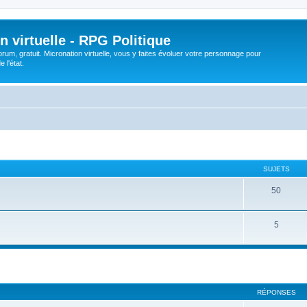
n virtuelle - RPG Politique
rum, gratuit. Micronation virtuelle, vous y faites évoluer votre personnage pour
 l'état.
SUJETS
50
5
cher
cherche avancée
RÉPONSES