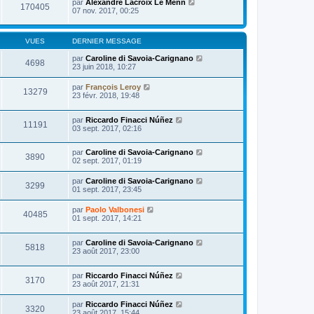
e
par
Alexandre Lacroix Le Menn
i
170405
s
07 nov. 2017, 00:25
e
s
r
a
m
g
e
VUES
DERNIER MESSAGE
e
s
s
par
Caroline di Savoia-Carignano
a
4698
23 juin 2018, 10:27
g
e
par
François Leroy
13279
23 févr. 2018, 19:48
par
Riccardo Finacci Núñez
11191
03 sept. 2017, 02:16
par
Caroline di Savoia-Carignano
3890
02 sept. 2017, 01:19
par
Caroline di Savoia-Carignano
3299
01 sept. 2017, 23:45
par
Paolo Valbonesi
40485
01 sept. 2017, 14:21
par
Caroline di Savoia-Carignano
5818
23 août 2017, 23:00
par
Riccardo Finacci Núñez
3170
23 août 2017, 21:31
par
Riccardo Finacci Núñez
3320
23 août 2017, 15:44