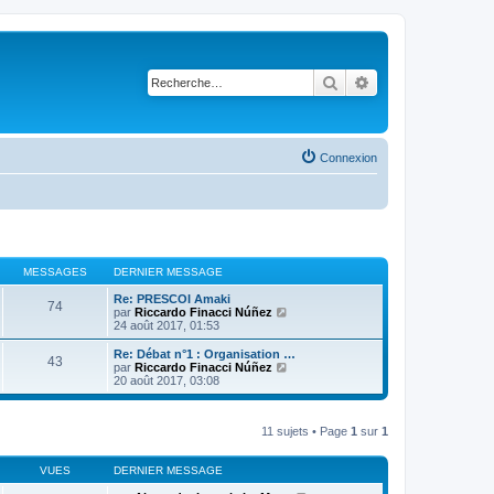
Rechercher
Recherche avancé
Connexion
MESSAGES
DERNIER MESSAGE
Re: PRESCOI Amaki
74
V
par
Riccardo Finacci Núñez
o
24 août 2017, 01:53
i
r
Re: Débat n°1 : Organisation …
43
l
V
par
Riccardo Finacci Núñez
e
o
20 août 2017, 03:08
d
i
e
r
r
l
n
11 sujets • Page
1
sur
1
e
i
d
e
e
r
VUES
DERNIER MESSAGE
r
m
n