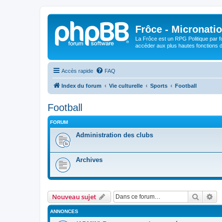
Frôce - Micronatio
La Frôce est un RPG Politique par fo
accéder aux plus hautes fonctions de
Accès rapide
FAQ
Index du forum
Vie culturelle
Sports
Football
Football
FORUM
Administration des clubs
Archives
Recher
Re
Nouveau sujet
ANNONCES