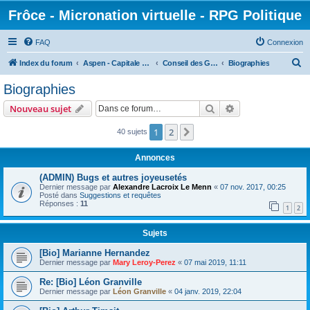
Frôce - Micronation virtuelle - RPG Politique
FAQ
Connexion
R
Index du forum
Aspen - Capitale Fédérale
Conseil des Gardiens de la Démocratie
Biographies
e
Biographies
c
Rechercher
Recherche avanc
Nouveau sujet
h
e
1
2
Suivante
40 sujets
r
Annonces
c
(ADMIN) Bugs et autres joyeusetés
h
Dernier message par
Alexandre Lacroix Le Menn
«
07 nov. 2017, 00:25
Posté dans
Suggestions et requêtes
e
Réponses :
11
1
2
r
Sujets
[Bio] Marianne Hernandez
Dernier message par
Mary Leroy-Perez
«
07 mai 2019, 11:11
Re: [Bio] Léon Granville
Dernier message par
Léon Granville
«
04 janv. 2019, 22:04