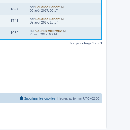
par
Eduardo Belfort
1827
03 août 2017, 00:17
par
Eduardo Belfort
1741
02 août 2017, 18:17
par
Charles Horowitz
1635
25 oct. 2017, 00:14
5 sujets • Page
1
sur
1
Supprimer les cookies
Heures au format
UTC+02:00