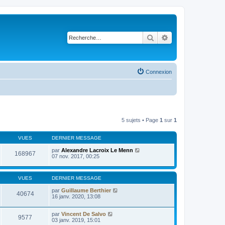
Rechercher
Recherche avancé
Connexion
5 sujets • Page
1
sur
1
VUES
DERNIER MESSAGE
par
Alexandre Lacroix Le Menn
168967
07 nov. 2017, 00:25
VUES
DERNIER MESSAGE
par
Guillaume Berthier
40674
16 janv. 2020, 13:08
par
Vincent De Salvo
9577
03 janv. 2019, 15:01