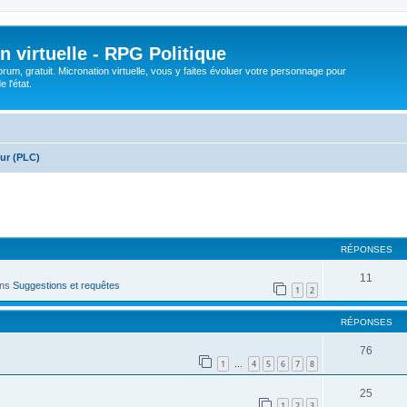
n virtuelle - RPG Politique
rum, gratuit. Micronation virtuelle, vous y faites évoluer votre personnage pour
 l'état.
eur (PLC)
cher
cherche avancée
RÉPONSES
11
ans
Suggestions et requêtes
1
2
RÉPONSES
76
1
4
5
6
7
8
…
25
1
2
3