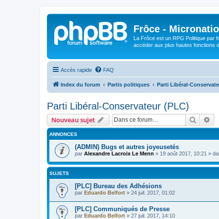
Frôce - Micronatio
La Frôce est un RPG Politique par fo
accéder aux plus hautes fonctions de
Accès rapide
FAQ
Index du forum
Partis politiques
Parti Libéral-Conservat
Parti Libéral-Conservateur (PLC)
Recher
Re
Nouveau sujet
ANNONCES
(ADMIN) Bugs et autres joyeusetés
par
Alexandre Lacroix Le Menn
»
19 août 2017, 10:21
» d
SUJETS
[PLC] Bureau des Adhésions
par
Eduardo Belfort
»
24 juil. 2017, 01:02
[PLC] Communiqués de Presse
par
Eduardo Belfort
»
27 juil. 2017, 14:10