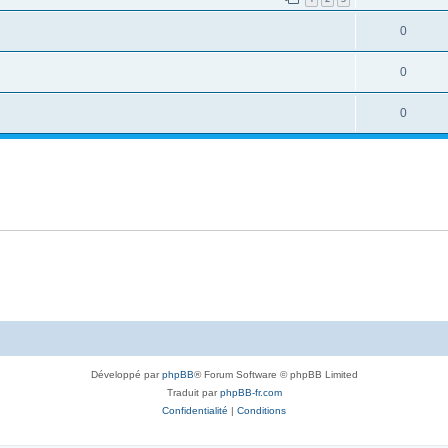
0
0
0
Développé par
phpBB
® Forum Software © phpBB Limited
Traduit par
phpBB-fr.com
Confidentialité
|
Conditions