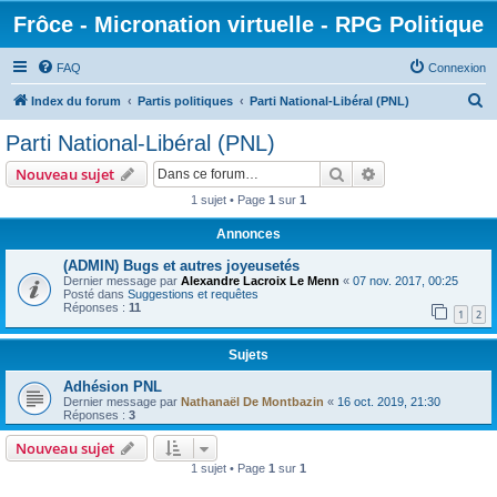
Frôce - Micronation virtuelle - RPG Politique
FAQ
Connexion
R
Index du forum
Partis politiques
Parti National-Libéral (PNL)
e
Parti National-Libéral (PNL)
c
Rechercher
Recherche avanc
Nouveau sujet
h
1 sujet • Page
1
sur
1
e
Annonces
r
c
(ADMIN) Bugs et autres joyeusetés
Dernier message par
Alexandre Lacroix Le Menn
«
07 nov. 2017, 00:25
h
Posté dans
Suggestions et requêtes
Réponses :
11
e
1
2
r
Sujets
Adhésion PNL
Dernier message par
Nathanaël De Montbazin
«
16 oct. 2019, 21:30
Réponses :
3
Nouveau sujet
1 sujet • Page
1
sur
1