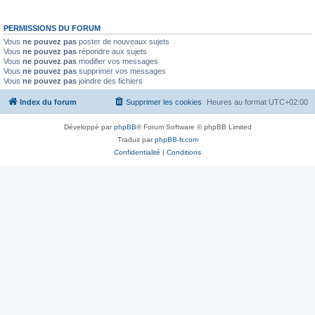
PERMISSIONS DU FORUM
Vous
ne pouvez pas
poster de nouveaux sujets
Vous
ne pouvez pas
répondre aux sujets
Vous
ne pouvez pas
modifier vos messages
Vous
ne pouvez pas
supprimer vos messages
Vous
ne pouvez pas
joindre des fichiers
Index du forum
Supprimer les cookies
Heures au format
UTC+02:00
Développé par
phpBB
® Forum Software © phpBB Limited
Traduit par
phpBB-fr.com
Confidentialité
|
Conditions