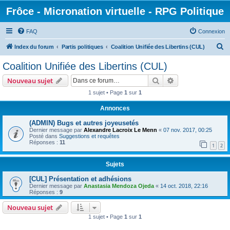
Frôce - Micronation virtuelle - RPG Politique
FAQ
Connexion
R
Index du forum
Partis politiques
Coalition Unifiée des Libertins (CUL)
e
Coalition Unifiée des Libertins (CUL)
c
Rechercher
Recherche avanc
Nouveau sujet
h
1 sujet • Page
1
sur
1
e
Annonces
r
c
(ADMIN) Bugs et autres joyeusetés
Dernier message par
Alexandre Lacroix Le Menn
«
07 nov. 2017, 00:25
h
Posté dans
Suggestions et requêtes
Réponses :
11
e
1
2
r
Sujets
[CUL] Présentation et adhésions
Dernier message par
Anastasia Mendoza Ojeda
«
14 oct. 2018, 22:16
Réponses :
9
Nouveau sujet
1 sujet • Page
1
sur
1