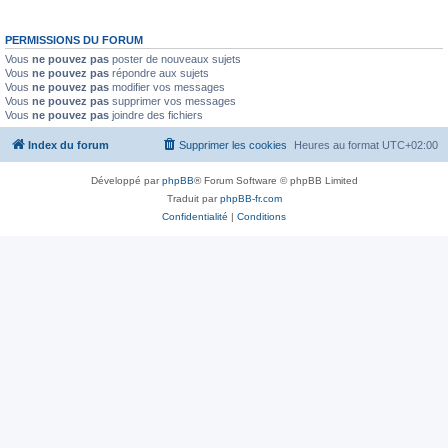
PERMISSIONS DU FORUM
Vous
ne pouvez pas
poster de nouveaux sujets
Vous
ne pouvez pas
répondre aux sujets
Vous
ne pouvez pas
modifier vos messages
Vous
ne pouvez pas
supprimer vos messages
Vous
ne pouvez pas
joindre des fichiers
Index du forum
Supprimer les cookies
Heures au format
UTC+02:00
Développé par
phpBB
® Forum Software © phpBB Limited
Traduit par
phpBB-fr.com
Confidentialité
|
Conditions