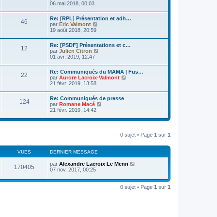
e
i
o
06 mai 2018, 00:03
d
s
e
i
e
s
r
r
r
Re: [RPL] Présentation et adh…
a
m
l
46
n
V
par
Eric Valmont
g
e
e
i
o
19 août 2018, 20:59
e
s
d
e
i
s
e
r
r
a
r
Re: [PSDF] Présentations et c…
m
l
12
g
n
V
par
Julien Citron
e
e
e
i
o
01 avr. 2019, 12:47
s
d
e
i
s
e
r
r
a
r
Re: Communiqués du MAMA | Fus…
m
l
22
g
n
V
par
Aurore Lacroix-Valmont
e
e
e
i
o
21 févr. 2019, 13:58
s
d
e
i
s
e
r
r
a
r
Re: Communiqués de presse
m
l
124
g
n
V
par
Romane Macé
e
e
e
i
o
21 févr. 2019, 14:42
s
d
e
i
s
e
r
r
a
r
m
l
g
n
e
e
e
0 sujet • Page
1
sur
1
i
s
d
e
s
e
r
a
r
VUES
DERNIER MESSAGE
m
g
n
e
e
i
par
Alexandre Lacroix Le Menn
s
170405
e
07 nov. 2017, 00:25
s
r
a
m
g
e
0 sujet • Page
1
sur
1
e
s
s
a
g
e