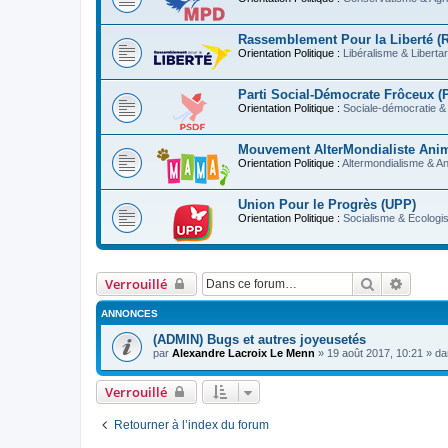
Rassemblement Pour la Liberté (
Orientation Politique :
Libéralisme & Liberta
Parti Social-Démocrate Frôceux 
Orientation Politique :
Sociale-démocratie & 
Mouvement AlterMondialiste Ani
Orientation Politique :
Altermondialisme & A
Union Pour le Progrès (UPP)
Orientation Politique :
Socialisme & Ecologi
Rechercher
Recher
Verrouillé
ANNONCES
(ADMIN) Bugs et autres joyeusetés
par
Alexandre Lacroix Le Menn
»
19 août 2017, 10:21
» d
Verrouillé
Retourner à l’index du forum