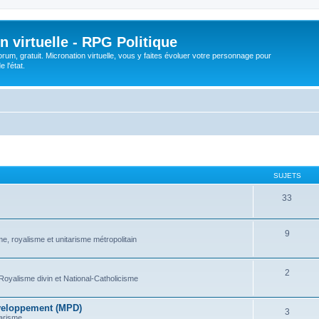
n virtuelle - RPG Politique
rum, gratuit. Micronation virtuelle, vous y faites évoluer votre personnage pour
 l'état.
SUJETS
33
9
e, royalisme et unitarisme métropolitain
2
Royalisme divin et National-Catholicisme
veloppement (MPD)
3
arisme