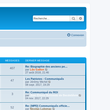
Rechercher
Recherche avancé
Connexion
MESSAGES
DERNIER MESSAGE
Re: Biographie des anciens pe…
407
V
par
Léo Gallon
o
27 août 2018, 21:46
i
r
Les Patriotes - Communiqués
47
l
V
par
Jérémy Michel
e
o
08 sept. 2017, 19:29
d
i
e
r
Re: Communiqué du ROI
r
l
3
V
par
Jean-Ernest Boisseau de Becdelièvre
n
e
o
04 nov. 2017, 22:29
i
d
i
e
e
r
r
r
Re: [MPD] Communiqués officie…
l
52
m
n
V
par
Nicolas Lubenac
e