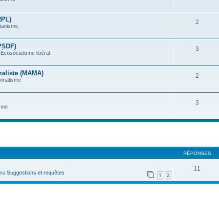
RPL)
2
rianisme
(PSDF)
3
Écosocialisme libéral
maliste (MAMA)
2
nimalisme
3
sme
che avancée
RÉPONSES
11
ans
Suggestions et requêtes
1
2