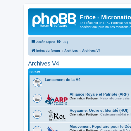
Frôce - Micronatio
La Frôce est un RPG Politique par fo
accéder aux plus hautes fonctions de
Accès rapide
FAQ
Index du forum
Archives
Archives V4
Archives V4
FORUM
Lancement de la V4
Alliance Royale et Patriote (ARP)
Orientation Politique :
National-conservatism
Royaume, Ordre et Identité (ROI)
Orientation Politique :
Castéisme nobiliaire, 
Mouvement Populaire pour le Dé
Orientation Politique :
Conservatisme & Agr