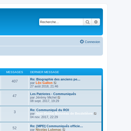
Rechercher
Recherche avancé
Connexion
MESSAGES
DERNIER MESSAGE
Re: Biographie des anciens pe…
407
V
par
Léo Gallon
o
27 août 2018, 21:46
i
r
Les Patriotes - Communiqués
47
l
V
par
Jérémy Michel
e
o
08 sept. 2017, 19:29
d
i
e
r
Re: Communiqué du ROI
r
l
3
V
par
Jean-Ernest Boisseau de Becdelièvre
n
e
o
04 nov. 2017, 22:29
i
d
i
e
e
r
r
r
Re: [MPD] Communiqués officie…
l
52
m
n
V
par
Nicolas Lubenac
e