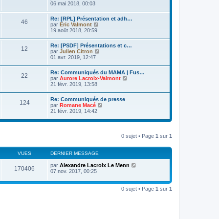
e
i
o
06 mai 2018, 00:03
d
s
e
i
e
s
r
r
r
Re: [RPL] Présentation et adh…
a
m
l
46
n
V
par
Eric Valmont
g
e
e
i
o
19 août 2018, 20:59
e
s
d
e
i
s
e
r
r
a
r
Re: [PSDF] Présentations et c…
m
l
12
g
n
V
par
Julien Citron
e
e
e
i
o
01 avr. 2019, 12:47
s
d
e
i
s
e
r
r
a
r
Re: Communiqués du MAMA | Fus…
m
l
22
g
n
V
par
Aurore Lacroix-Valmont
e
e
e
i
o
21 févr. 2019, 13:58
s
d
e
i
s
e
r
r
a
r
Re: Communiqués de presse
m
l
124
g
n
V
par
Romane Macé
e
e
e
i
o
21 févr. 2019, 14:42
s
d
e
i
s
e
r
r
a
r
m
l
g
n
e
e
e
0 sujet • Page
1
sur
1
i
s
d
e
s
e
r
a
r
VUES
DERNIER MESSAGE
m
g
n
e
e
i
par
Alexandre Lacroix Le Menn
s
170406
e
07 nov. 2017, 00:25
s
r
a
m
g
e
0 sujet • Page
1
sur
1
e
s
s
a
g
e