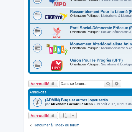
Rassemblement Pour la Liberté (
Orientation Politique :
Libéralisme & Liberta
Parti Social-Démocrate Frôceux 
Orientation Politique :
Sociale-démocratie & 
Mouvement AlterMondialiste Ani
Orientation Politique :
Altermondialisme & A
Union Pour le Progrès (UPP)
Orientation Politique :
Socialisme & Ecologi
Rechercher
Recher
Verrouillé
ANNONCES
(ADMIN) Bugs et autres joyeusetés
par
Alexandre Lacroix Le Menn
»
19 août 2017, 10:21
» d
Verrouillé
Retourner à l’index du forum