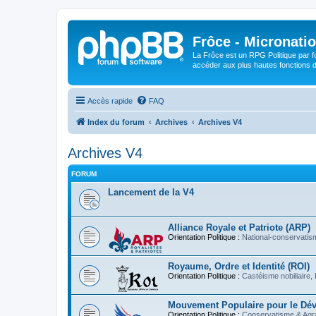
Frôce - Micronatio
La Frôce est un RPG Politique par fo
accéder aux plus hautes fonctions de
Accès rapide
FAQ
Index du forum
Archives
Archives V4
Archives V4
FORUM
Lancement de la V4
Alliance Royale et Patriote (ARP)
Orientation Politique :
National-conservatism
Royaume, Ordre et Identité (ROI)
Orientation Politique :
Castéisme nobiliaire, 
Mouvement Populaire pour le Dé
Orientation Politique :
Conservatisme & Agr