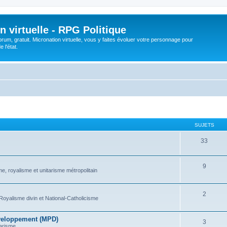
n virtuelle - RPG Politique
rum, gratuit. Micronation virtuelle, vous y faites évoluer votre personnage pour
 l'état.
SUJETS
33
9
e, royalisme et unitarisme métropolitain
2
Royalisme divin et National-Catholicisme
veloppement (MPD)
3
arisme