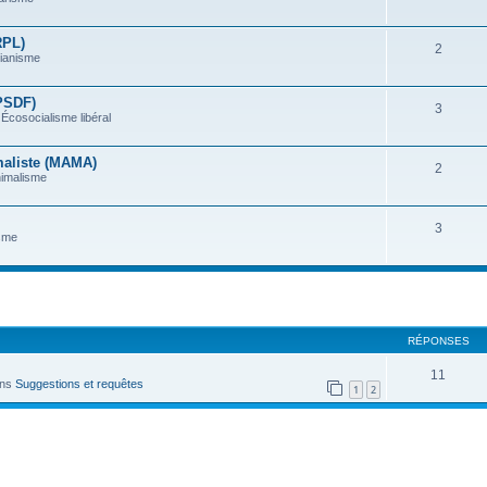
RPL)
2
rianisme
(PSDF)
3
Écosocialisme libéral
maliste (MAMA)
2
nimalisme
3
sme
che avancée
RÉPONSES
11
ans
Suggestions et requêtes
1
2