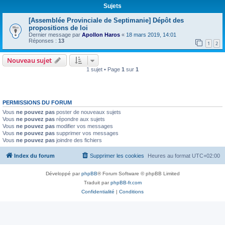
Sujets
[Assemblée Provinciale de Septimanie] Dépôt des
propositions de loi
Dernier message par
Apollon Haros
«
18 mars 2019, 14:01
Réponses :
13
1
2
Nouveau sujet
1 sujet • Page
1
sur
1
PERMISSIONS DU FORUM
Vous
ne pouvez pas
poster de nouveaux sujets
Vous
ne pouvez pas
répondre aux sujets
Vous
ne pouvez pas
modifier vos messages
Vous
ne pouvez pas
supprimer vos messages
Vous
ne pouvez pas
joindre des fichiers
Index du forum
Supprimer les cookies
Heures au format
UTC+02:00
Développé par
phpBB
® Forum Software © phpBB Limited
Traduit par
phpBB-fr.com
Confidentialité
|
Conditions