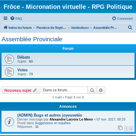
Frôce - Micronation virtuelle - RPG Politique
FAQ
Connexion
R
Index du forum
Province de Septimanie
Institutions
Assemblée Provinciale
e
Assemblée Provinciale
c
Forum
h
e
Débats
Sujets :
60
r
Votes
c
Sujets :
73
h
e
Rechercher
Recherche avanc
Nouveau sujet
r
1 sujet • Page
1
sur
1
Annonces
(ADMIN) Bugs et autres joyeusetés
Dernier message par
Alexandre Lacroix Le Menn
«
07 nov. 2017, 00:25
Posté dans
Suggestions et requêtes
Réponses :
11
1
2