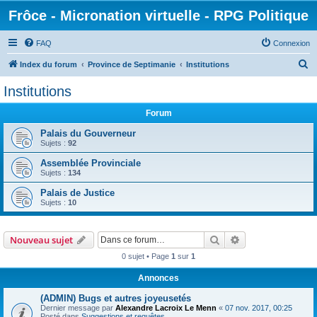
Frôce - Micronation virtuelle - RPG Politique
FAQ
Connexion
R
Index du forum
Province de Septimanie
Institutions
e
Institutions
c
Forum
h
e
Palais du Gouverneur
Sujets :
92
r
Assemblée Provinciale
c
Sujets :
134
h
Palais de Justice
e
Sujets :
10
r
Rechercher
Recherche avanc
Nouveau sujet
0 sujet • Page
1
sur
1
Annonces
(ADMIN) Bugs et autres joyeusetés
Dernier message par
Alexandre Lacroix Le Menn
«
07 nov. 2017, 00:25
Posté dans
Suggestions et requêtes