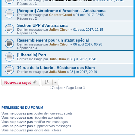
Dernier message par
Alexandre Lacroix Le Menn
«
03 oct. 2017, 22:42
Réponses :
1
[Aéroport] Aérodrome d'Arrachart - Antsiranana
Dernier message par
Chester Greed
«
01 oct. 2017, 22:55
Réponses :
2
Section UPP d'Antsiranana
Dernier message par
Julien Citron
«
01 sept. 2017, 12:15
Réponses :
5
Rassemblement pour un statut spécial
Dernier message par
Julien Citron
«
06 août 2017, 00:28
Réponses :
3
[Libertalia] Port
Dernier message par
Julia Blum
«
08 juil. 2017, 15:41
14 rue de la Liberté - Résidence des Blum
Dernier message par
Julia Blum
«
23 juin 2017, 20:49
Nouveau sujet
17 sujets • Page
1
sur
1
PERMISSIONS DU FORUM
Vous
ne pouvez pas
poster de nouveaux sujets
Vous
ne pouvez pas
répondre aux sujets
Vous
ne pouvez pas
modifier vos messages
Vous
ne pouvez pas
supprimer vos messages
Vous
ne pouvez pas
joindre des fichiers