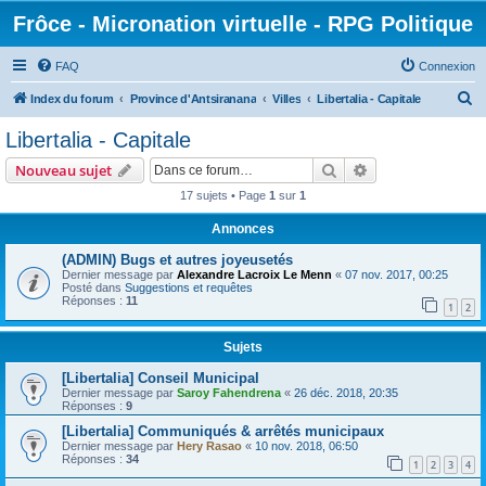
Frôce - Micronation virtuelle - RPG Politique
FAQ
Connexion
R
Index du forum
Province d'Antsiranana
Villes
Libertalia - Capitale
e
Libertalia - Capitale
c
Rechercher
Recherche avanc
Nouveau sujet
h
17 sujets • Page
1
sur
1
e
Annonces
r
c
(ADMIN) Bugs et autres joyeusetés
Dernier message par
Alexandre Lacroix Le Menn
«
07 nov. 2017, 00:25
h
Posté dans
Suggestions et requêtes
Réponses :
11
e
1
2
r
Sujets
[Libertalia] Conseil Municipal
Dernier message par
Saroy Fahendrena
«
26 déc. 2018, 20:35
Réponses :
9
[Libertalia] Communiqués & arrêtés municipaux
Dernier message par
Hery Rasao
«
10 nov. 2018, 06:50
Réponses :
34
1
2
3
4